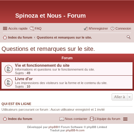
Spinoza et Nous - Forum
Accès rapide
FAQ
M’enregistrer
Connexion
Index du forum
Questions et remarques sur le site.
ec
Questions et remarques sur le site.
her
Forum
ch
Vie et fonctionnement du site
er
Informations et questions sur le fonctionnement du site.
Sujets :
49
Livre d'or
Les impressions des visiteurs sur la forme et le contenu du site.
Sujets :
10
Aller à
QUI EST EN LIGNE
Utilisateurs parcourant ce forum : Aucun utilisateur enregistré et 1 invité
Index du forum
Nous contacter
L’équipe du forum
Développé par
phpBB
® Forum Software © phpBB Limited
Traduit par
phpBB-fr.com