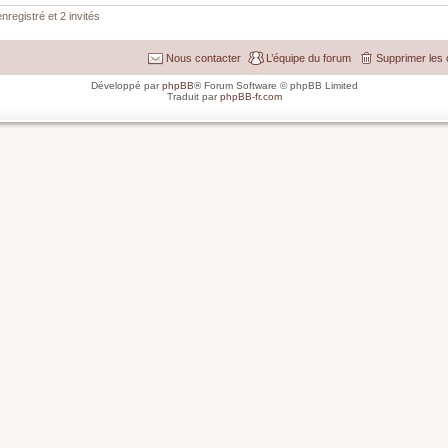
nregistré et 2 invités
Nous contacter
L’équipe du forum
Supprimer les 
Développé par
phpBB
® Forum Software © phpBB Limited
Traduit par
phpBB-fr.com