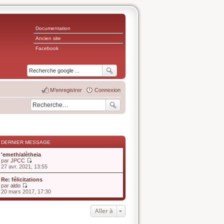
Documentation
Ancien site
Facebook
M’enregistrer
Connexion
DERNIER MESSAGE
'emeth/alètheia
par
JPCC
V
27 avr. 2021, 13:55
o
i
Re: félicitations
r
par
aldo
l
V
20 mars 2017, 17:30
e
o
d
i
e
r
Aller à
r
l
n
e