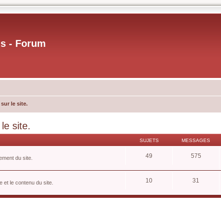
us - Forum
ur le site.
e site.
SUJETS
MESSAGES
49
575
ement du site.
10
31
 et le contenu du site.