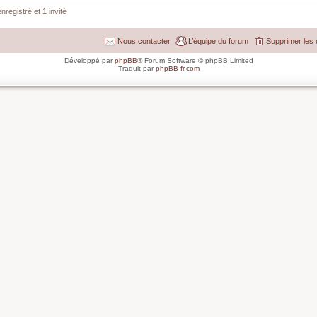
nregistré et 1 invité
Nous contacter
L’équipe du forum
Supprimer les 
Développé par
phpBB
® Forum Software © phpBB Limited
Traduit par
phpBB-fr.com