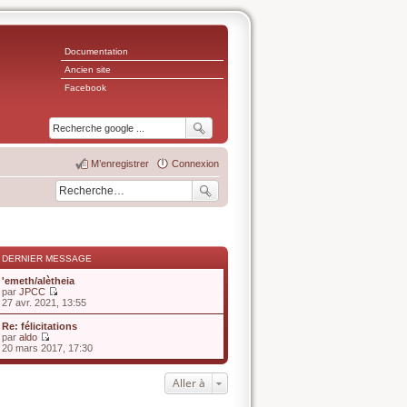
Documentation
Ancien site
Facebook
M’enregistrer
Connexion
DERNIER MESSAGE
'emeth/alètheia
par
JPCC
V
27 avr. 2021, 13:55
o
i
Re: félicitations
r
par
aldo
l
V
20 mars 2017, 17:30
e
o
d
i
e
r
Aller à
r
l
n
e