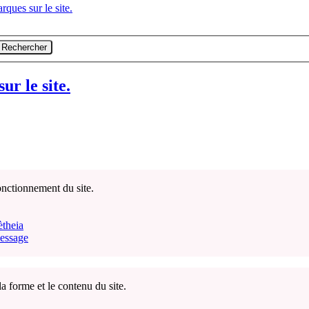
rques sur le site.
Rechercher
ur le site.
onctionnement du site.
ètheia
message
la forme et le contenu du site.