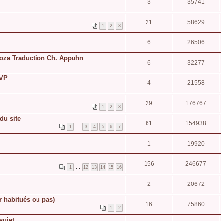
3
35741
21
58629
1
2
3
6
26506
noza Traduction Ch. Appuhn
6
32277
VP
4
21558
29
176767
1
2
3
du site
61
154938
1
…
3
4
5
6
7
1
19920
156
246677
1
…
12
13
14
15
16
2
20672
r habitués ou pas)
16
75860
1
2
sujet