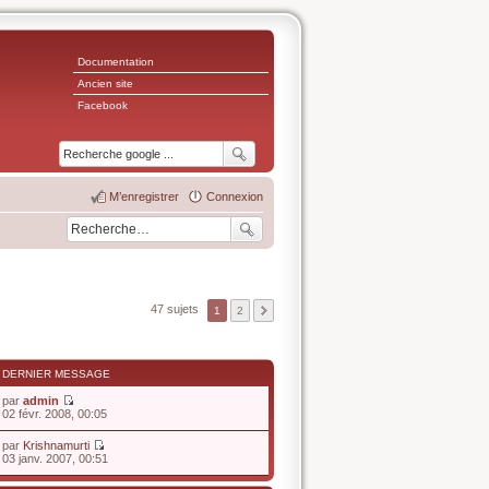
Documentation
Ancien site
Facebook
M’enregistrer
Connexion
47 sujets
1
2
DERNIER MESSAGE
par
admin
V
02 févr. 2008, 00:05
o
i
par
Krishnamurti
r
V
03 janv. 2007, 00:51
l
o
e
i