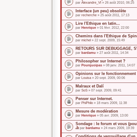
par
Alexandre_VI
» 26 août 2010, 06:25
Interface (un peu) obsolète
par
recherche
» 25 août 2011, 17:13
Lire l'Ethique en latin...
par
Henrique
» 01 févr. 2012, 22:00
Chemins dans l'Ethique de Spi
par
michel
» 22 sept. 2009, 15:49
RETOURS SUR DEBUGGAGE, S
par
bardamu
» 27 août 2011, 14:34
Philosopher sur Internet ?
par
Pourquoipas
» 08 janv. 2011, 14:07
Opinions sur le fonctionnement 
par
Louisa
» 20 sept. 2009, 00:06
Malraux et Dalí
par
SoS
» 07 sept. 2009, 09:41
Penser sur Internet.
par
PhiPhilo
» 18 mars 2009, 11:38
Mesure de modération
par
Henrique
» 05 avr. 2009, 13:00
Sondage : le forum et vous (pou
par
bardamu
» 24 mars 2009, 19:39
C
e
Conditions de verrouillage d'un 