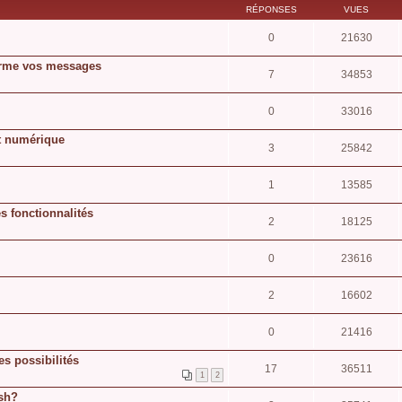
RÉPONSES
VUES
0
21630
orme vos messages
7
34853
0
33016
at numérique
3
25842
1
13585
s fonctionnalités
2
18125
0
23616
2
16602
0
21416
s possibilités
17
36511
1
2
ish?