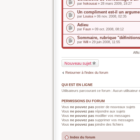
s
par
hokousai
» 28 mars 2009, 19:27
u
j
Un compliment est-il un argum
e
par
t
Louisa
» 06 nov. 2008, 02:35
a
u
Adieu
n
par
Faun
» 09 oct. 2008, 08:12
s
o
Sommaire, rubrique "définitions
n
par
Will
» 29 juin 2008, 11:55
d
a
g
Affi
e
.
Nouveau sujet
Retourner à l’index du forum
QUI EST EN LIGNE
Utilisateurs parcourant ce forum : Aucun utilisateur e
PERMISSIONS DU FORUM
Vous
ne pouvez pas
poster de nouveaux sujets
Vous
ne pouvez pas
répondre aux sujets
Vous
ne pouvez pas
modifier vos messages
Vous
ne pouvez pas
supprimer vos messages
Vous
ne pouvez pas
joindre des fichiers
Index du forum