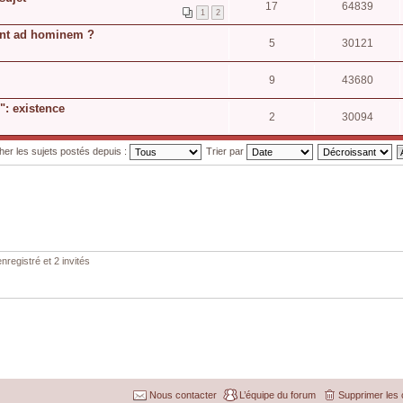
17
64839
1
2
ent ad hominem ?
5
30121
9
43680
": existence
2
30094
cher les sujets postés depuis :
Trier par
nregistré et 2 invités
Nous contacter
L’équipe du forum
Supprimer les 