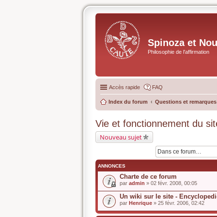
Spinoza et No
Philosophie de l'affirmation
Accès rapide
FAQ
Index du forum
Questions et remarques s
Vie et fonctionnement du sit
Nouveau sujet
ANNONCES
Charte de ce forum
par
admin
» 02 févr. 2008, 00:05
Un wiki sur le site - Encycloped
par
Henrique
» 25 févr. 2006, 02:42