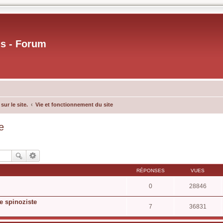
us - Forum
ur le site.
Vie et fonctionnement du site
e
RÉPONSES
VUES
0
28846
ie spinoziste
7
36831