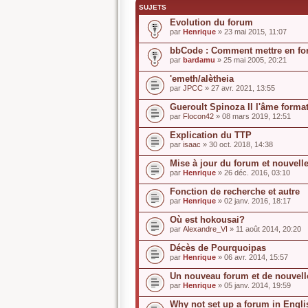
SUJETS
Evolution du forum
par
Henrique
» 23 mai 2015, 11:07
bbCode : Comment mettre en f
par
bardamu
» 25 mai 2005, 20:21
'emeth/alètheia
par
JPCC
» 27 avr. 2021, 13:55
Gueroult Spinoza II l'âme form
par
Flocon42
» 08 mars 2019, 12:51
Explication du TTP
par
isaac
» 30 oct. 2018, 14:38
Mise à jour du forum et nouvelle
par
Henrique
» 26 déc. 2016, 03:10
Fonction de recherche et autre
par
Henrique
» 02 janv. 2016, 18:17
Où est hokousai?
par
Alexandre_VI
» 11 août 2014, 20:20
Décès de Pourquoipas
par
Henrique
» 06 avr. 2014, 15:57
Un nouveau forum et de nouvelle
par
Henrique
» 05 janv. 2014, 19:59
Why not set up a forum in Engl