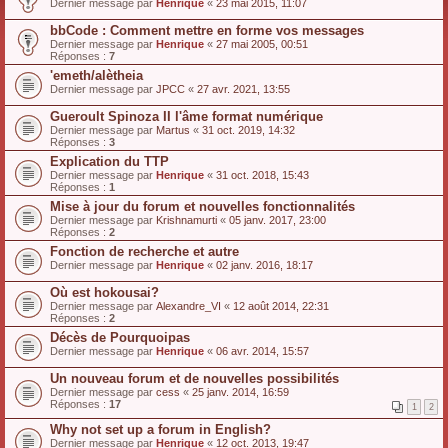
Dernier message par
Henrique
«
23 mai 2015, 11:07
bbCode : Comment mettre en forme vos messages
Dernier message par
Henrique
«
27 mai 2005, 00:51
Réponses :
7
'emeth/alètheia
Dernier message par
JPCC
«
27 avr. 2021, 13:55
Gueroult Spinoza II l'âme format numérique
Dernier message par
Martus
«
31 oct. 2019, 14:32
Réponses :
3
Explication du TTP
Dernier message par
Henrique
«
31 oct. 2018, 15:43
Réponses :
1
Mise à jour du forum et nouvelles fonctionnalités
Dernier message par
Krishnamurti
«
05 janv. 2017, 23:00
Réponses :
2
Fonction de recherche et autre
Dernier message par
Henrique
«
02 janv. 2016, 18:17
Où est hokousai?
Dernier message par
Alexandre_VI
«
12 août 2014, 22:31
Réponses :
2
Décès de Pourquoipas
Dernier message par
Henrique
«
06 avr. 2014, 15:57
Un nouveau forum et de nouvelles possibilités
Dernier message par
cess
«
25 janv. 2014, 16:59
Réponses :
17
1
2
Why not set up a forum in English?
Dernier message par
Henrique
«
12 oct. 2013, 19:47