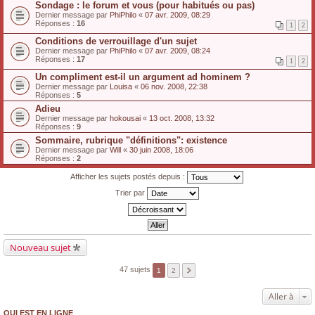
Sondage : le forum et vous (pour habitués ou pas)
Dernier message par
PhiPhilo
«
07 avr. 2009, 08:29
Réponses :
16
1
2
Conditions de verrouillage d'un sujet
Dernier message par
PhiPhilo
«
07 avr. 2009, 08:24
Réponses :
17
1
2
Un compliment est-il un argument ad hominem ?
Dernier message par
Louisa
«
06 nov. 2008, 22:38
Réponses :
5
Adieu
Dernier message par
hokousai
«
13 oct. 2008, 13:32
Réponses :
9
Sommaire, rubrique "définitions": existence
Dernier message par
Will
«
30 juin 2008, 18:06
Réponses :
2
Afficher les sujets postés depuis :
Trier par
Nouveau sujet
47 sujets
1
2
Aller à
QUI EST EN LIGNE