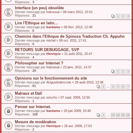
Réponses :
3
Interface (un peu) obsolète
Dernier message par
hokousai
«
08 mars 2012, 15:51
Réponses :
21
1
2
3
Lire l'Ethique en latin...
Dernier message par
bardamu
«
06 févr. 2012, 12:48
Réponses :
6
Chemins dans l'Ethique de Spinoza Traduction Ch. Appuhn
Dernier message par
michel
«
09 oct. 2011, 17:41
Réponses :
6
RETOURS SUR DEBUGGAGE, SVP
Dernier message par
Henrique
«
31 août 2011, 15:47
Réponses :
4
Philosopher sur Internet ?
Dernier message par
hokousai
«
23 janv. 2011, 14:37
Réponses :
29
1
2
3
Opinions sur le fonctionnement du site
Dernier message par
AUgustindercrois
«
28 août 2010, 13:38
Réponses :
61
1
…
4
5
6
7
Malraux et Dalí
Dernier message par
sescho
«
07 sept. 2009, 12:50
Réponses :
1
Penser sur Internet.
Dernier message par
bardamu
«
26 juin 2009, 15:40
Réponses :
156
1
…
13
14
15
16
Mesure de modération
Dernier message par
Henrique
«
26 avr. 2009, 17:03
Réponses :
2