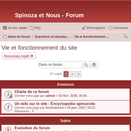
Spinoza et Nous - Forum
Accès rapide
FAQ
M’enregistrer
Connexion
Index du forum
Questions et remarques sur le site.
Vie et fonctionnement du site
ec
Vie et fonctionnement du site
her
Nouveau sujet
ch
er
47 sujets
1
2
Annonces
Charte de ce forum
Dernier message par
admin
«
02 févr. 2008, 00:05
Un wiki sur le site - Encyclopedie spinoziste
Dernier message par
Krishnamurti
«
03 janv. 2007, 00:51
Réponses :
7
Sujets
Evolution du forum