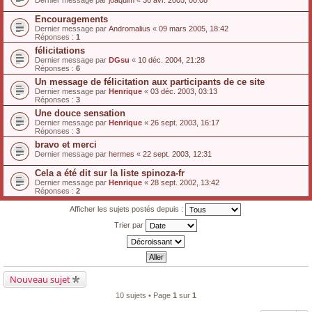
Dernier message par
joaquim
«
30 avr. 2005, 00:08
Encouragements
Dernier message par
Andromalius
«
09 mars 2005, 18:42
Réponses :
1
félicitations
Dernier message par
DGsu
«
10 déc. 2004, 21:28
Réponses :
6
Un message de félicitation aux participants de ce site
Dernier message par
Henrique
«
03 déc. 2003, 03:13
Réponses :
3
Une douce sensation
Dernier message par
Henrique
«
26 sept. 2003, 16:17
Réponses :
3
bravo et merci
Dernier message par
hermes
«
22 sept. 2003, 12:31
Cela a été dit sur la liste spinoza-fr
Dernier message par
Henrique
«
28 sept. 2002, 13:42
Réponses :
2
Afficher les sujets postés depuis :
Trier par
Nouveau sujet
10 sujets • Page
1
sur
1