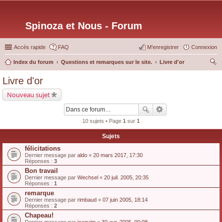
Spinoza et Nous - Forum
Accès rapide
FAQ
M’enregistrer
Connexion
Index du forum
Questions et remarques sur le site.
Livre d'or
ec
Livre d'or
her
Nouveau sujet
ch
er
10 sujets • Page
1
sur
1
Sujets
félicitations
Dernier message par
aldo
«
20 mars 2017, 17:30
Réponses :
3
Bon travail
Dernier message par
Wechsel
«
20 juil. 2005, 20:35
Réponses :
1
remarque
Dernier message par
rimbaud
«
07 juin 2005, 18:14
Réponses :
2
Chapeau!