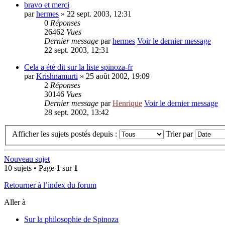
bravo et merci
par
hermes
» 22 sept. 2003, 12:31
0
Réponses
26462
Vues
Dernier message
par
hermes
Voir le dernier message
22 sept. 2003, 12:31
Cela a été dit sur la liste spinoza-fr
par
Krishnamurti
» 25 août 2002, 19:09
2
Réponses
30146
Vues
Dernier message
par
Henrique
Voir le dernier message
28 sept. 2002, 13:42
Afficher les sujets postés depuis :
Trier par
Nouveau sujet
10 sujets • Page
1
sur
1
Retourner à l’index du forum
Aller à
Sur la philosophie de Spinoza