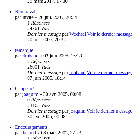
20 mars 2017, 17:30
Bon travail
par
Invité
» 20 juil. 2005, 20:34
1
Réponses
24861
Vues
Dernier message
par
Wechsel
Voir le dernier message
20 juil. 2005, 20:35
remarque
par
rimbaud
» 03 juin 2005, 16:18
2
Réponses
26001
Vues
Dernier message
par
rimbaud
Voir le dernier message
07 juin 2005, 18:14
Chapeau!
par
joaquim
» 30 avr. 2005, 00:08
0
Réponses
23163
Vues
Dernier message
par
joaquim
Voir le dernier message
30 avr. 2005, 00:08
Encouragements
par
Jajamd
» 08 mars 2005, 22:23
1
Réponses