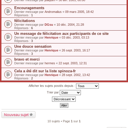
Dernier message par
joaquim
«
30 avr. 2005, 00:08
Encouragements
Dernier message par
Andromalius
«
09 mars 2005, 18:42
Réponses :
1
félicitations
Dernier message par
DGsu
«
10 déc. 2004, 21:28
Réponses :
6
Un message de félicitation aux participants de ce site
Dernier message par
Henrique
«
03 déc. 2003, 03:13
Réponses :
3
Une douce sensation
Dernier message par
Henrique
«
26 sept. 2003, 16:17
Réponses :
3
bravo et merci
Dernier message par
hermes
«
22 sept. 2003, 12:31
Cela a été dit sur la liste spinoza-fr
Dernier message par
Henrique
«
28 sept. 2002, 13:42
Réponses :
2
Afficher les sujets postés depuis :
Trier par
Nouveau sujet
10 sujets • Page
1
sur
1