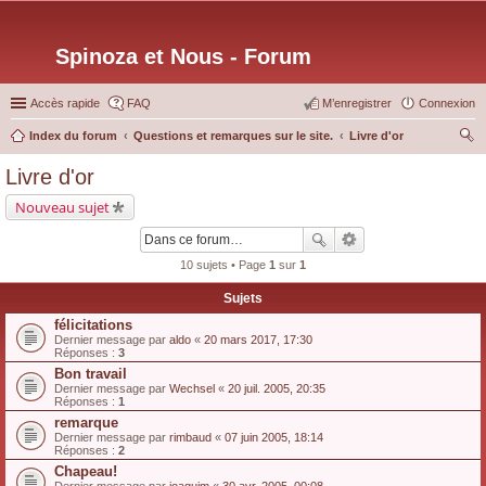
Spinoza et Nous - Forum
Accès rapide
FAQ
M’enregistrer
Connexion
Index du forum
Questions et remarques sur le site.
Livre d'or
ec
Livre d'or
her
Nouveau sujet
ch
er
10 sujets • Page
1
sur
1
Sujets
félicitations
Dernier message par
aldo
«
20 mars 2017, 17:30
Réponses :
3
Bon travail
Dernier message par
Wechsel
«
20 juil. 2005, 20:35
Réponses :
1
remarque
Dernier message par
rimbaud
«
07 juin 2005, 18:14
Réponses :
2
Chapeau!