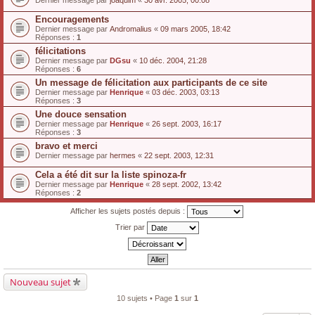
Dernier message par
joaquim
«
30 avr. 2005, 00:08
Encouragements
Dernier message par
Andromalius
«
09 mars 2005, 18:42
Réponses :
1
félicitations
Dernier message par
DGsu
«
10 déc. 2004, 21:28
Réponses :
6
Un message de félicitation aux participants de ce site
Dernier message par
Henrique
«
03 déc. 2003, 03:13
Réponses :
3
Une douce sensation
Dernier message par
Henrique
«
26 sept. 2003, 16:17
Réponses :
3
bravo et merci
Dernier message par
hermes
«
22 sept. 2003, 12:31
Cela a été dit sur la liste spinoza-fr
Dernier message par
Henrique
«
28 sept. 2002, 13:42
Réponses :
2
Afficher les sujets postés depuis :
Trier par
Nouveau sujet
10 sujets • Page
1
sur
1