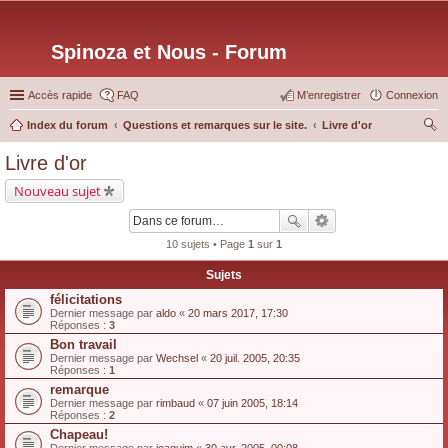
Spinoza et Nous - Forum
Accès rapide
FAQ
M’enregistrer
Connexion
Index du forum
Questions et remarques sur le site.
Livre d'or
ec
Livre d'or
her
Nouveau sujet
ch
er
10 sujets • Page
1
sur
1
Sujets
félicitations
Dernier message par
aldo
«
20 mars 2017, 17:30
Réponses :
3
Bon travail
Dernier message par
Wechsel
«
20 juil. 2005, 20:35
Réponses :
1
remarque
Dernier message par
rimbaud
«
07 juin 2005, 18:14
Réponses :
2
Chapeau!