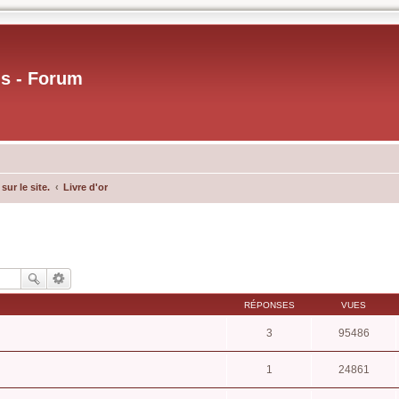
us - Forum
ur le site.
Livre d'or
RÉPONSES
VUES
3
95486
1
24861