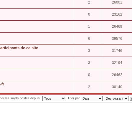
2
26001
0
23162
1
26469
6
39576
articipants de ce site
3
31746
3
32194
0
26462
-fr
2
30140
cher les sujets postés depuis :
Trier par