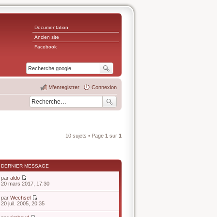
Documentation
Ancien site
Facebook
M’enregistrer
Connexion
10 sujets • Page
1
sur
1
DERNIER MESSAGE
par
aldo
V
20 mars 2017, 17:30
o
i
par
Wechsel
r
V
20 juil. 2005, 20:35
l
o
e
i