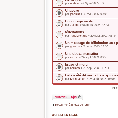
par
rimbaud
» 03 juin 2005, 16:18
Chapeau!
par
joaquim
» 30 avr. 2005, 00:08
Encouragements
par
Jajamd
» 08 mars 2005, 22:23
félicitations
par
YvesMichaud
» 20 sept. 2003, 06:34
Un message de félicitation aux p
par
ghozzis
» 24 nov. 2003, 22:36
Une douce sensation
par
michel
» 24 sept. 2003, 06:55
bravo et merci
par
hermes
» 22 sept. 2003, 12:31
Cela a été dit sur la liste spinoza
par
Krishnamurti
» 25 août 2002, 19:09
Affi
Nouveau sujet
Retourner à l’index du forum
QUI EST EN LIGNE