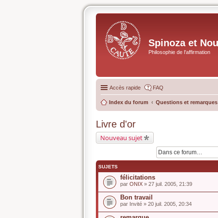
Spinoza et No
Philosophie de l'affirmation
Accès rapide
FAQ
Index du forum
Questions et remarques s
Livre d'or
Nouveau sujet
SUJETS
félicitations
par
ONIX
» 27 juil. 2005, 21:39
Bon travail
par
Invité
» 20 juil. 2005, 20:34
remarque