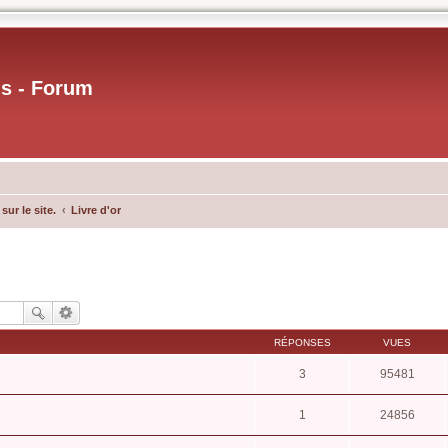
us - Forum
ur le site.
Livre d'or
RÉPONSES
VUES
3
95481
1
24856