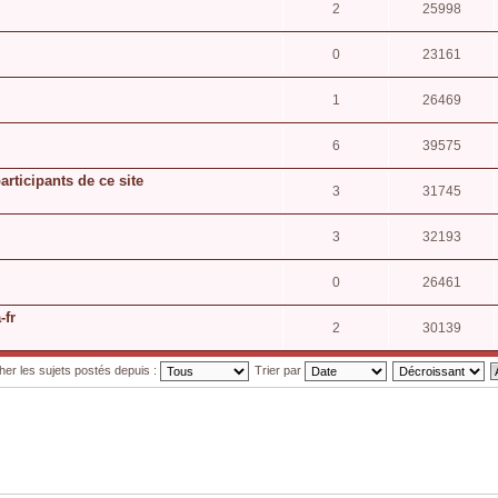
2
25998
0
23161
1
26469
6
39575
articipants de ce site
3
31745
3
32193
0
26461
-fr
2
30139
cher les sujets postés depuis :
Trier par