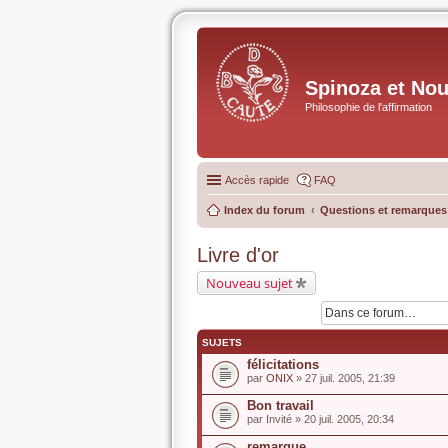
Spinoza et No
Philosophie de l'affirmation
Accès rapide
FAQ
Index du forum
Questions et remarques s
Livre d'or
Nouveau sujet
SUJETS
félicitations
par
ONIX
» 27 juil. 2005, 21:39
Bon travail
par
Invité
» 20 juil. 2005, 20:34
remarque