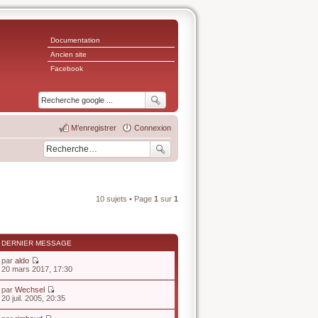
Documentation
Ancien site
Facebook
M’enregistrer
Connexion
10 sujets • Page
1
sur
1
DERNIER MESSAGE
par
aldo
V
20 mars 2017, 17:30
o
i
par
Wechsel
r
V
20 juil. 2005, 20:35
l
o
e
i