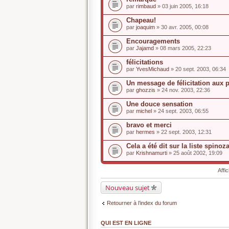
par
rimbaud
» 03 juin 2005, 16:18
Chapeau!
par
joaquim
» 30 avr. 2005, 00:08
Encouragements
par
Jajamd
» 08 mars 2005, 22:23
félicitations
par
YvesMichaud
» 20 sept. 2003, 06:34
Un message de félicitation aux p
par
ghozzis
» 24 nov. 2003, 22:36
Une douce sensation
par
michel
» 24 sept. 2003, 06:55
bravo et merci
par
hermes
» 22 sept. 2003, 12:31
Cela a été dit sur la liste spinoza
par
Krishnamurti
» 25 août 2002, 19:09
Affi
Nouveau sujet
Retourner à l’index du forum
QUI EST EN LIGNE