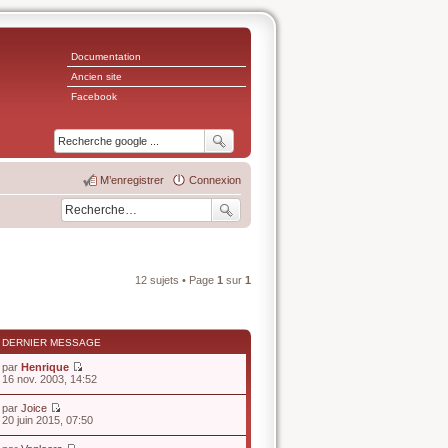
Documentation
Ancien site
Facebook
M’enregistrer
Connexion
12 sujets • Page
1
sur
1
DERNIER MESSAGE
par
Henrique
V
16 nov. 2003, 14:52
o
i
par
Joice
r
V
20 juin 2015, 07:50
l
o
e
i