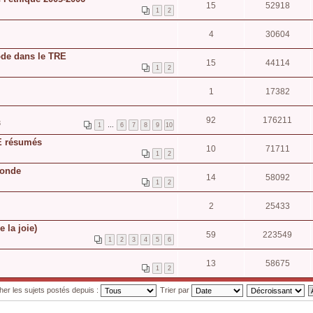
15
52918
1
2
4
30604
hode dans le TRE
15
44114
1
2
1
17382
92
176211
3
1
…
6
7
8
9
10
E résumés
10
71711
1
2
monde
14
58092
1
2
2
25433
e la joie)
59
223549
1
2
3
4
5
6
13
58675
1
2
cher les sujets postés depuis :
Trier par