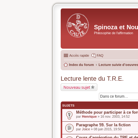
Spinoza et No
Philosophie de l'affirmation
Accès rapide
FAQ
Index du forum
Lecture suivie d'oeuvres
Lecture lente du T.R.E.
Nouveau sujet
SUJETS
Méthode pour participer à ce fo
par
Henrique
» 16 nov. 2003, 14:52
Paragraphe 59. Sur la fiction
par
Joice
» 08 juin 2015, 19:50
Cours d'agrégation du TRE et de