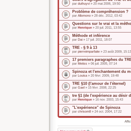
par
duthuyvi
» 20 mai 2006, 19:50
Problème de compréhension ?
par
Allomono
» 28 déc. 2012, 03:42
Questions sur le vrai et la mét
par
Henrique
» 20 juil. 2011, 13:55
Méthode et inférence
par
Dai
» 17 juil. 2011, 18:07
TRE - § 9 à 13
par
pierreimparfaite
» 23 août 2009, 15:1
17 premiers paragraphes du TR
par
Metiss
» 06 juil. 2005, 07:14
Spinoza et l'enchantement du 
par
Louisa
» 20 févr. 2009, 19:48
TRE §10 (l'amour de l'éternel)
par
Gael
» 15 févr. 2008, 22:25
tre §1 (de l'expérience au désir d
par
Henrique
» 16 nov. 2003, 15:43
"L'expérience" de Spinoza
par
chrisom8
» 24 oct. 2004, 17:22
Affi