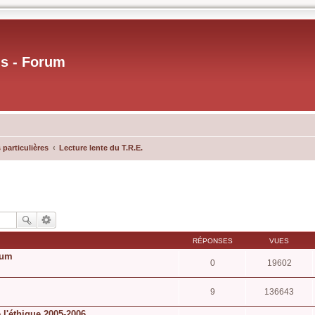
us - Forum
 particulières
Lecture lente du T.R.E.
RÉPONSES
VUES
rum
0
19602
9
136643
 l'éthique 2005-2006