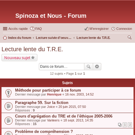
Spinoza et Nous - Forum
Accès rapide
FAQ
M’enregistrer
Connexion
Index du forum
Lecture suivie d'oeuvres particulières
Lecture lente du T.R.E.
ec
Lecture lente du T.R.E.
her
Nouveau sujet
ch
er
12 sujets • Page
1
sur
1
Sujets
Méthode pour participer à ce forum
Dernier message par
Henrique
«
16 nov. 2003, 14:52
Paragraphe 59. Sur la fiction
Dernier message par
Joice
«
20 juin 2015, 07:50
Réponses :
9
Cours d'agrégation du TRE et de l'éthique 2005-2006
Dernier message par
Vanleers
«
18 sept. 2013, 14:35
Réponses :
15
1
2
Problème de compréhension ?