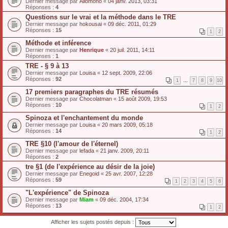
Dernier message par
Allomono
«
04 janv. 2013, 03:31
Réponses :
4
Questions sur le vrai et la méthode dans le TRE
Dernier message par
hokousai
«
09 déc. 2011, 01:29
Réponses :
15
1
2
Méthode et inférence
Dernier message par
Henrique
«
20 juil. 2011, 14:11
Réponses :
1
TRE - § 9 à 13
Dernier message par
Louisa
«
12 sept. 2009, 22:06
Réponses :
92
1
…
7
8
9
10
17 premiers paragraphes du TRE résumés
Dernier message par
Chocolatman
«
15 août 2009, 19:53
Réponses :
10
1
2
Spinoza et l'enchantement du monde
Dernier message par
Louisa
«
20 mars 2009, 05:18
Réponses :
14
1
2
TRE §10 (l'amour de l'éternel)
Dernier message par
lefada
«
21 janv. 2009, 20:11
Réponses :
2
tre §1 (de l'expérience au désir de la joie)
Dernier message par
Enegoid
«
25 avr. 2007, 12:28
Réponses :
59
1
2
3
4
5
6
"L'expérience" de Spinoza
Dernier message par
Miam
«
09 déc. 2004, 17:34
Réponses :
13
1
2
Afficher les sujets postés depuis :