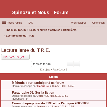
Spinoza et Nous - Forum
Accès rapide
FAQ
M’enregistrer
Connexion
Index du forum
Lecture suivie d'oeuvres particulières
Lecture lente du T.R.E.
ec
Lecture lente du T.R.E.
her
Nouveau sujet
ch
er
12 sujets • Page
1
sur
1
Sujets
Méthode pour participer à ce forum
Dernier message par
Henrique
«
16 nov. 2003, 14:52
Paragraphe 59. Sur la fiction
Dernier message par
Joice
«
20 juin 2015, 07:50
Réponses :
9
Cours d'agrégation du TRE et de l'éthique 2005-2006
Dernier message par
Vanleers
«
18 sept. 2013, 14:35