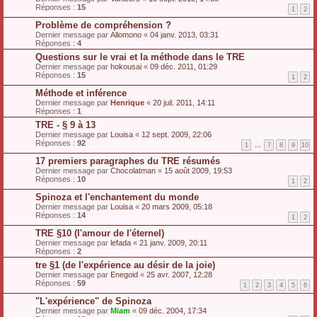
Réponses :
15
1
2
Problème de compréhension ?
Dernier message par
Allomono
«
04 janv. 2013, 03:31
Réponses :
4
Questions sur le vrai et la méthode dans le TRE
Dernier message par
hokousai
«
09 déc. 2011, 01:29
Réponses :
15
1
2
Méthode et inférence
Dernier message par
Henrique
«
20 juil. 2011, 14:11
Réponses :
1
TRE - § 9 à 13
Dernier message par
Louisa
«
12 sept. 2009, 22:06
Réponses :
92
1
…
7
8
9
10
17 premiers paragraphes du TRE résumés
Dernier message par
Chocolatman
«
15 août 2009, 19:53
Réponses :
10
1
2
Spinoza et l'enchantement du monde
Dernier message par
Louisa
«
20 mars 2009, 05:18
Réponses :
14
1
2
TRE §10 (l'amour de l'éternel)
Dernier message par
lefada
«
21 janv. 2009, 20:11
Réponses :
2
tre §1 (de l'expérience au désir de la joie)
Dernier message par
Enegoid
«
25 avr. 2007, 12:28
Réponses :
59
1
2
3
4
5
6
"L'expérience" de Spinoza
Dernier message par
Miam
«
09 déc. 2004, 17:34