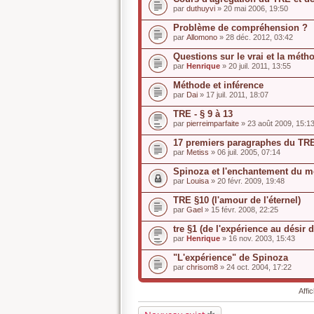
par
duthuyvi
» 20 mai 2006, 19:50
Problème de compréhension ?
par
Allomono
» 28 déc. 2012, 03:42
Questions sur le vrai et la mét
par
Henrique
» 20 juil. 2011, 13:55
Méthode et inférence
par
Dai
» 17 juil. 2011, 18:07
TRE - § 9 à 13
par
pierreimparfaite
» 23 août 2009, 15:1
17 premiers paragraphes du TR
par
Metiss
» 06 juil. 2005, 07:14
Spinoza et l'enchantement du 
par
Louisa
» 20 févr. 2009, 19:48
TRE §10 (l'amour de l'éternel)
par
Gael
» 15 févr. 2008, 22:25
tre §1 (de l'expérience au désir d
par
Henrique
» 16 nov. 2003, 15:43
"L'expérience" de Spinoza
par
chrisom8
» 24 oct. 2004, 17:22
Affi