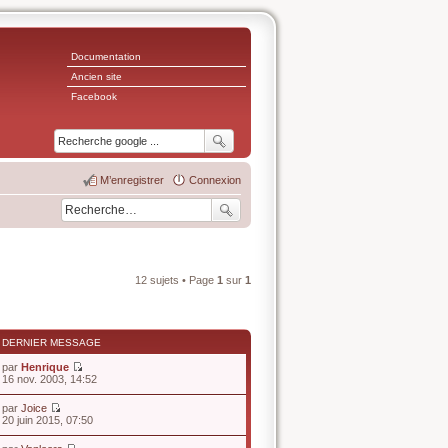
Documentation
Ancien site
Facebook
M’enregistrer
Connexion
12 sujets • Page
1
sur
1
DERNIER MESSAGE
par
Henrique
V
16 nov. 2003, 14:52
o
i
par
Joice
r
V
20 juin 2015, 07:50
l
o
e
i