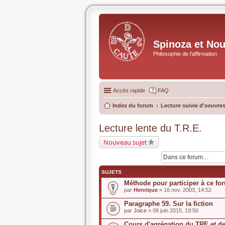
Spinoza et No
Philosophie de l'affirmation
Accès rapide
FAQ
Index du forum
Lecture suivie d'oeuvres
Lecture lente du T.R.E.
Nouveau sujet
SUJETS
Méthode pour participer à ce fo
par
Henrique
» 16 nov. 2003, 14:52
Paragraphe 59. Sur la fiction
par
Joice
» 08 juin 2015, 19:50
Cours d'agrégation du TRE et de