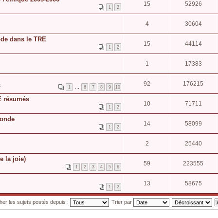
15
52926
1
2
4
30604
hode dans le TRE
15
44114
1
2
1
17383
92
176215
3
1
…
6
7
8
9
10
E résumés
10
71711
1
2
monde
14
58099
1
2
2
25440
e la joie)
59
223555
1
2
3
4
5
6
13
58675
1
2
cher les sujets postés depuis :
Trier par