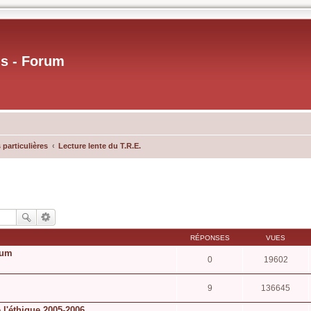
us - Forum
 particulières
Lecture lente du T.R.E.
RÉPONSES
VUES
rum
0
19602
9
136645
 l'éthique 2005-2006