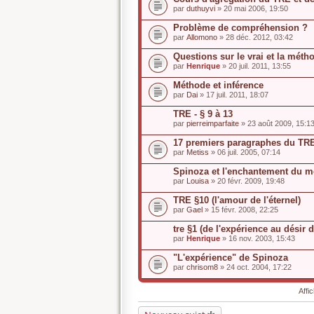
par
duthuyvi
» 20 mai 2006, 19:50
Problème de compréhension ?
par
Allomono
» 28 déc. 2012, 03:42
Questions sur le vrai et la mét
par
Henrique
» 20 juil. 2011, 13:55
Méthode et inférence
par
Dai
» 17 juil. 2011, 18:07
TRE - § 9 à 13
par
pierreimparfaite
» 23 août 2009, 15:1
17 premiers paragraphes du TR
par
Metiss
» 06 juil. 2005, 07:14
Spinoza et l'enchantement du 
par
Louisa
» 20 févr. 2009, 19:48
TRE §10 (l'amour de l'éternel)
par
Gael
» 15 févr. 2008, 22:25
tre §1 (de l'expérience au désir d
par
Henrique
» 16 nov. 2003, 15:43
"L'expérience" de Spinoza
par
chrisom8
» 24 oct. 2004, 17:22
Affi