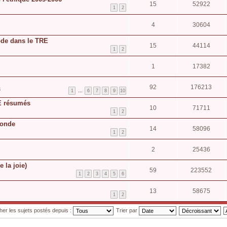
15
52922
1
2
4
30604
hode dans le TRE
15
44114
1
2
1
17382
92
176213
3
1
…
6
7
8
9
10
E résumés
10
71711
1
2
monde
14
58096
1
2
2
25436
e la joie)
59
223552
1
2
3
4
5
6
13
58675
1
2
cher les sujets postés depuis :
Trier par