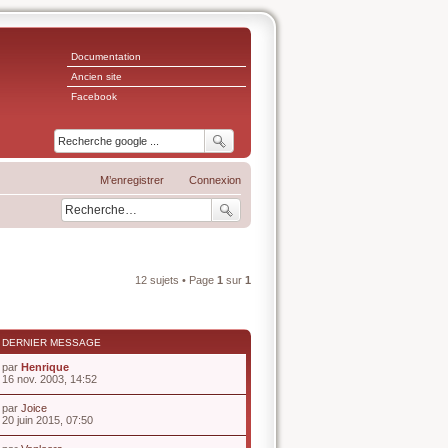
Documentation
Ancien site
Facebook
M’enregistrer
Connexion
12 sujets • Page
1
sur
1
DERNIER MESSAGE
par
Henrique
V
16 nov. 2003, 14:52
o
i
par
Joice
r
V
20 juin 2015, 07:50
l
o
e
i