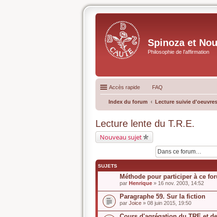
Spinoza et No
Philosophie de l'affirmation
Accès rapide
FAQ
Index du forum
Lecture suivie d'oeuvres
Lecture lente du T.R.E.
Nouveau sujet
SUJETS
Méthode pour participer à ce fo
par
Henrique
» 16 nov. 2003, 14:52
Paragraphe 59. Sur la fiction
par
Joice
» 08 juin 2015, 19:50
Cours d'agrégation du TRE et de