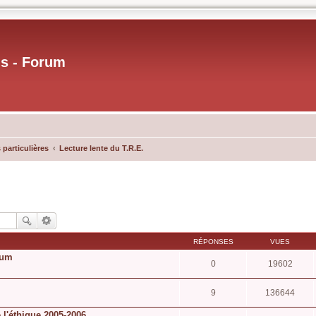
us - Forum
 particulières
Lecture lente du T.R.E.
RÉPONSES
VUES
rum
0
19602
9
136644
 l'éthique 2005-2006