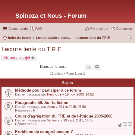
Spinoza et Nous - Forum
Accès rapide
FAQ
M’enregistrer
Connexion
Index du forum
Lecture suivie d'oeuvres particulières
Lecture lente du T.R.E.
ec
Lecture lente du T.R.E.
her
Nouveau sujet
ch
er
12 sujets • Page
1
sur
1
Sujets
Méthode pour participer à ce forum
Dernier message par
Henrique
«
16 nov. 2003, 14:52
Paragraphe 59. Sur la fiction
Dernier message par
Joice
«
20 juin 2015, 07:50
Réponses :
9
Cours d'agrégation du TRE et de l'éthique 2005-2006
Dernier message par
Vanleers
«
18 sept. 2013, 14:35
Réponses :
15
1
2
Problème de compréhension ?