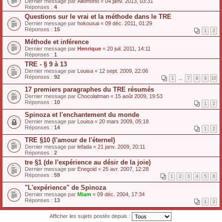
Dernier message par
Allomono
«
04 janv. 2013, 03:31
Réponses :
4
Questions sur le vrai et la méthode dans le TRE
Dernier message par
hokousai
«
09 déc. 2011, 01:29
Réponses :
15
1
2
Méthode et inférence
Dernier message par
Henrique
«
20 juil. 2011, 14:11
Réponses :
1
TRE - § 9 à 13
Dernier message par
Louisa
«
12 sept. 2009, 22:06
Réponses :
92
1
…
7
8
9
10
17 premiers paragraphes du TRE résumés
Dernier message par
Chocolatman
«
15 août 2009, 19:53
Réponses :
10
1
2
Spinoza et l'enchantement du monde
Dernier message par
Louisa
«
20 mars 2009, 05:18
Réponses :
14
1
2
TRE §10 (l'amour de l'éternel)
Dernier message par
lefada
«
21 janv. 2009, 20:11
Réponses :
2
tre §1 (de l'expérience au désir de la joie)
Dernier message par
Enegoid
«
25 avr. 2007, 12:28
Réponses :
59
1
2
3
4
5
6
"L'expérience" de Spinoza
Dernier message par
Miam
«
09 déc. 2004, 17:34
Réponses :
13
1
2
Afficher les sujets postés depuis :