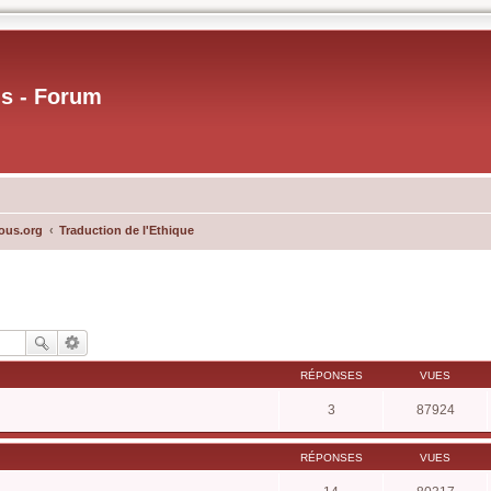
us - Forum
ous.org
Traduction de l'Ethique
RÉPONSES
VUES
3
87924
RÉPONSES
VUES