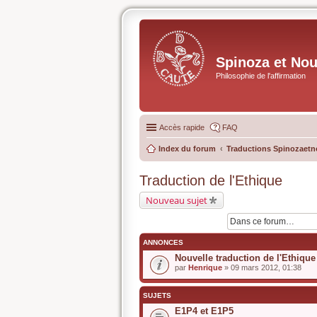
Spinoza et No
Philosophie de l'affirmation
Accès rapide
FAQ
Index du forum
Traductions Spinozaetn
Traduction de l'Ethique
Nouveau sujet
ANNONCES
Nouvelle traduction de l'Ethique
par
Henrique
» 09 mars 2012, 01:38
SUJETS
E1P4 et E1P5