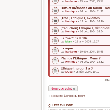
par
bardamu
» 19 févr. 2005, 23:59
Buts et méthodes du forum Trad
par
Henrique
» 04 déc. 2004, 11:31
[Trad.] Ethique I, axiomes
par
Henrique
» 12 déc. 2004, 16:10
(traduction) Ethique I, définitions
par
Henrique
» 06 déc. 2004, 14:54
Le "nec" de II 18s
par
Miam
» 23 janv. 2005, 12:27
Lexique
par
bardamu
» 19 déc. 2004, 18:55
Plan de l'Ethique : Mens ?
par
Henrique
» 06 déc. 2004, 14:52
Ethique I, prop. 1 à 3.
par
DGsu
» 05 déc. 2004, 19:10
Affi
Nouveau sujet
Retourner à l’index du forum
QUI EST EN LIGNE
Utilisateurs parcourant ce forum : Aucun utilisateur e