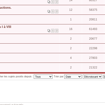
14
80317
1
2
uctions.
12
58375
1
2
1
20811
 I à VIII
16
61493
1
2
2
20677
2
22298
4
27803
2
21322
cher les sujets postés depuis :
Trier par
nregistré et 3 invités