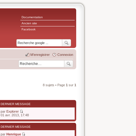
Documentation
Ancien site
Facebook
M’enregistrer
Connexion
8 sujets • Page
1
sur
1
DERNIER MESSAGE
par
Explorer
V
01 avr. 2013, 17:48
o
i
r
DERNIER MESSAGE
l
e
par
Henrique