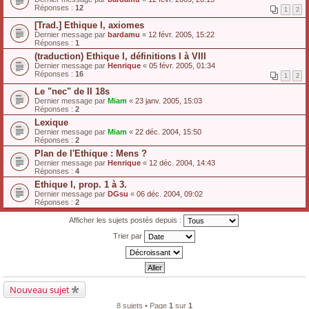
Réponses :
12
1
2
[Trad.] Ethique I, axiomes
Dernier message par
bardamu
«
12 févr. 2005, 15:22
Réponses :
1
(traduction) Ethique I, définitions I à VIII
Dernier message par
Henrique
«
05 févr. 2005, 01:34
Réponses :
16
1
2
Le "nec" de II 18s
Dernier message par
Miam
«
23 janv. 2005, 15:03
Réponses :
2
Lexique
Dernier message par
Miam
«
22 déc. 2004, 15:50
Réponses :
2
Plan de l'Ethique : Mens ?
Dernier message par
Henrique
«
12 déc. 2004, 14:43
Réponses :
4
Ethique I, prop. 1 à 3.
Dernier message par
DGsu
«
06 déc. 2004, 09:02
Réponses :
2
Afficher les sujets postés depuis :
Trier par
Nouveau sujet
8 sujets • Page
1
sur
1