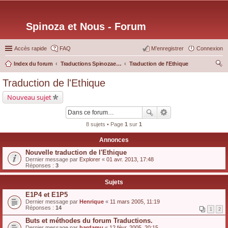
Spinoza et Nous - Forum
Accès rapide
FAQ
M’enregistrer
Connexion
Index du forum
Traductions Spinozaetnous.org
Traduction de l'Ethique
ec
Traduction de l'Ethique
her
Nouveau sujet
ch
er
8 sujets • Page
1
sur
1
Annonces
Nouvelle traduction de l'Ethique
Dernier message par
Explorer
«
01 avr. 2013, 17:48
Réponses :
3
Sujets
E1P4 et E1P5
Dernier message par
Henrique
«
11 mars 2005, 11:19
Réponses :
14
1
2
Buts et méthodes du forum Traductions.
Dernier message par
bardamu
«
12 févr. 2005, 20:15