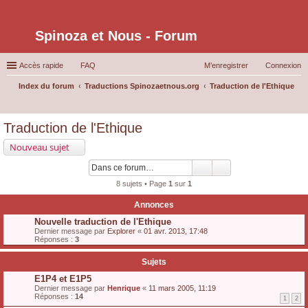
Spinoza et Nous - Forum
Accès rapide
FAQ
M’enregistrer
Connexion
Index du forum
Traductions Spinozaetnous.org
Traduction de l'Ethique
ec
Traduction de l'Ethique
her
Nouveau sujet
ch
er
8 sujets • Page
1
sur
1
Annonces
Nouvelle traduction de l'Ethique
Dernier message par
Explorer
«
01 avr. 2013, 17:48
Réponses :
3
Sujets
E1P4 et E1P5
Dernier message par
Henrique
«
11 mars 2005, 11:19
Réponses :
14
1
2