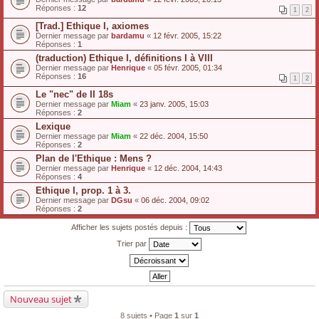
Réponses :
12
1
2
[Trad.] Ethique I, axiomes
Dernier message par
bardamu
«
12 févr. 2005, 15:22
Réponses :
1
(traduction) Ethique I, définitions I à VIII
Dernier message par
Henrique
«
05 févr. 2005, 01:34
Réponses :
16
1
2
Le "nec" de II 18s
Dernier message par
Miam
«
23 janv. 2005, 15:03
Réponses :
2
Lexique
Dernier message par
Miam
«
22 déc. 2004, 15:50
Réponses :
2
Plan de l'Ethique : Mens ?
Dernier message par
Henrique
«
12 déc. 2004, 14:43
Réponses :
4
Ethique I, prop. 1 à 3.
Dernier message par
DGsu
«
06 déc. 2004, 09:02
Réponses :
2
Afficher les sujets postés depuis :
Trier par
Nouveau sujet
8 sujets • Page
1
sur
1