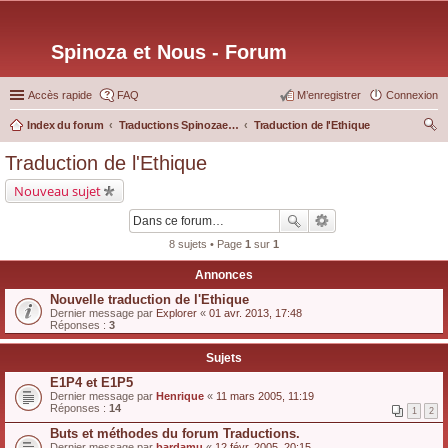
Spinoza et Nous - Forum
Accès rapide
FAQ
M’enregistrer
Connexion
Index du forum
Traductions Spinozaetnous.org
Traduction de l'Ethique
ec
Traduction de l'Ethique
her
Nouveau sujet
ch
er
8 sujets • Page
1
sur
1
Annonces
Nouvelle traduction de l'Ethique
Dernier message par
Explorer
«
01 avr. 2013, 17:48
Réponses :
3
Sujets
E1P4 et E1P5
Dernier message par
Henrique
«
11 mars 2005, 11:19
Réponses :
14
1
2
Buts et méthodes du forum Traductions.
Dernier message par
bardamu
«
12 févr. 2005, 20:15