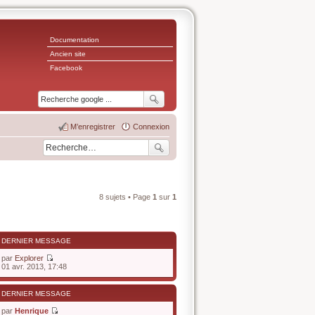
Documentation
Ancien site
Facebook
M’enregistrer
Connexion
8 sujets • Page
1
sur
1
DERNIER MESSAGE
par
Explorer
V
01 avr. 2013, 17:48
o
i
r
DERNIER MESSAGE
l
e
par
Henrique