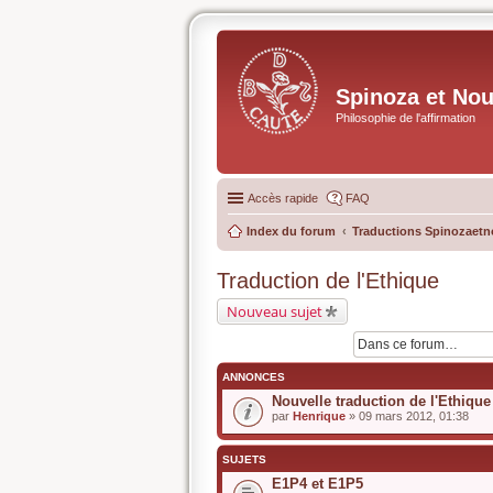
Spinoza et No
Philosophie de l'affirmation
Accès rapide
FAQ
Index du forum
Traductions Spinozaetn
Traduction de l'Ethique
Nouveau sujet
ANNONCES
Nouvelle traduction de l'Ethique
par
Henrique
» 09 mars 2012, 01:38
SUJETS
E1P4 et E1P5