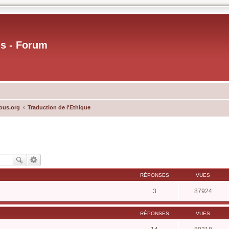
us - Forum
ous.org
Traduction de l'Ethique
RÉPONSES
VUES
3
87924
RÉPONSES
VUES