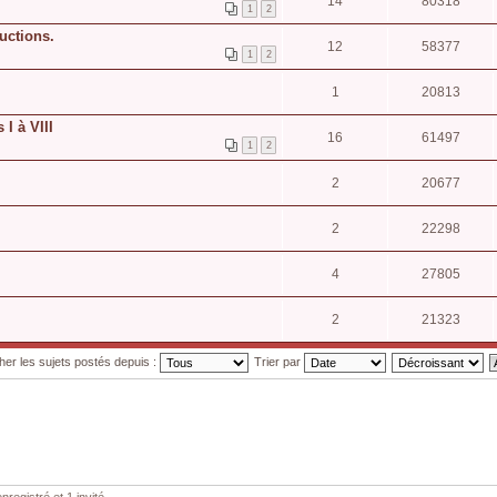
14
80318
1
2
uctions.
12
58377
1
2
1
20813
 I à VIII
16
61497
1
2
2
20677
2
22298
4
27805
2
21323
cher les sujets postés depuis :
Trier par
nregistré et 1 invité