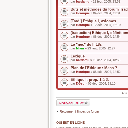
par
bardamu
» 19 févr. 2005, 23:59
Buts et méthodes du forum Trad
par
Henrique
» 04 déc. 2004, 11:31
[Trad.] Ethique I, axiomes
par
Henrique
» 12 déc. 2004, 16:10
(traduction) Ethique I, définitions
par
Henrique
» 06 déc. 2004, 14:54
Le "nec" de II 18s
par
Miam
» 23 janv. 2005, 12:27
Lexique
par
bardamu
» 19 déc. 2004, 18:55
Plan de l'Ethique : Mens ?
par
Henrique
» 06 déc. 2004, 14:52
Ethique I, prop. 1 à 3.
par
DGsu
» 05 déc. 2004, 19:10
Affi
Nouveau sujet
Retourner à l’index du forum
QUI EST EN LIGNE
Utilisateurs parcourant ce forum : Aucun utilisateur e