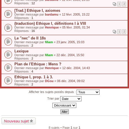
Réponses :
12
1
2
[Trad.] Ethique I, axiomes
Dernier message par
bardamu
«
12 févr. 2005, 15:22
Réponses :
1
(traduction) Ethique I, définitions I à VIII
Dernier message par
Henrique
«
05 févr. 2005, 01:34
Réponses :
16
1
2
Le "nec" de II 18s
Dernier message par
Miam
«
23 janv. 2005, 15:03
Réponses :
2
Lexique
Dernier message par
Miam
«
22 déc. 2004, 15:50
Réponses :
2
Plan de l'Ethique : Mens ?
Dernier message par
Henrique
«
12 déc. 2004, 14:43
Réponses :
4
Ethique I, prop. 1 à 3.
Dernier message par
DGsu
«
06 déc. 2004, 09:02
Réponses :
2
Afficher les sujets postés depuis :
Trier par
Nouveau sujet
8 sujets • Page
1
sur
1