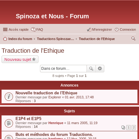
Spinoza et Nous - Forum
Accès rapide
FAQ
M’enregistrer
Connexion
Index du forum
Traductions Spinozaetnous.org
Traduction de l'Ethique
ec
Traduction de l'Ethique
her
Nouveau sujet
ch
er
8 sujets • Page
1
sur
1
Annonces
Nouvelle traduction de l'Ethique
Dernier message par
Explorer
«
01 avr. 2013, 17:48
Réponses :
3
Sujets
E1P4 et E1P5
Dernier message par
Henrique
«
11 mars 2005, 11:19
Réponses :
14
1
2
Buts et méthodes du forum Traductions.
Dernier message par
bardamu
«
12 févr. 2005, 20:15