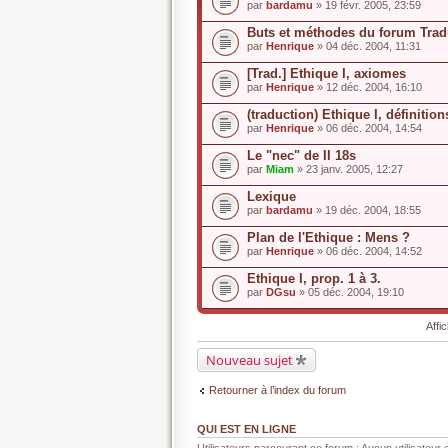
par
bardamu
» 19 févr. 2005, 23:59
Buts et méthodes du forum Trad
par
Henrique
» 04 déc. 2004, 11:31
[Trad.] Ethique I, axiomes
par
Henrique
» 12 déc. 2004, 16:10
(traduction) Ethique I, définitions
par
Henrique
» 06 déc. 2004, 14:54
Le "nec" de II 18s
par
Miam
» 23 janv. 2005, 12:27
Lexique
par
bardamu
» 19 déc. 2004, 18:55
Plan de l'Ethique : Mens ?
par
Henrique
» 06 déc. 2004, 14:52
Ethique I, prop. 1 à 3.
par
DGsu
» 05 déc. 2004, 19:10
Affi
Nouveau sujet
Retourner à l’index du forum
QUI EST EN LIGNE
Utilisateurs parcourant ce forum : Aucun utilisateur e