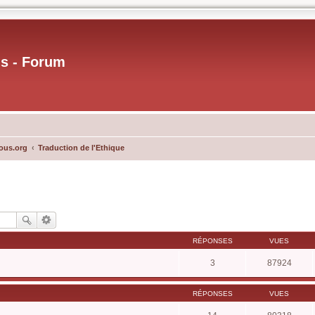
us - Forum
ous.org
Traduction de l'Ethique
RÉPONSES
VUES
3
87924
RÉPONSES
VUES