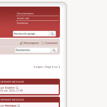
Documentation
Ancien site
Facebook
M’enregistrer
Connexion
8 sujets • Page
1
sur
1
DERNIER MESSAGE
par
Explorer
V
01 avr. 2013, 17:48
o
i
r
DERNIER MESSAGE
l
e
par
Henrique