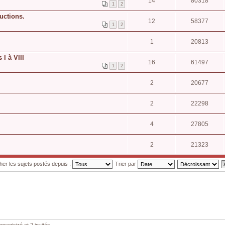
14
80318
1
2
uctions.
12
58377
1
2
1
20813
 I à VIII
16
61497
1
2
2
20677
2
22298
4
27805
2
21323
cher les sujets postés depuis :
Trier par
nregistré et 2 invités