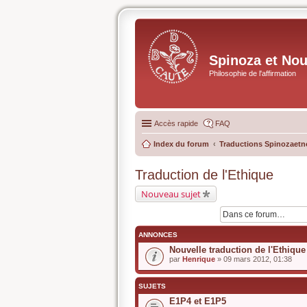
Spinoza et No
Philosophie de l'affirmation
Accès rapide
FAQ
Index du forum
Traductions Spinozaetn
Traduction de l'Ethique
Nouveau sujet
ANNONCES
Nouvelle traduction de l'Ethique
par
Henrique
» 09 mars 2012, 01:38
SUJETS
E1P4 et E1P5