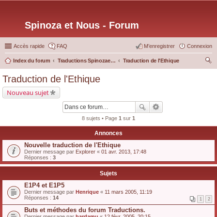
Spinoza et Nous - Forum
Accès rapide
FAQ
M’enregistrer
Connexion
Index du forum
Traductions Spinozaetnous.org
Traduction de l'Ethique
ec
Traduction de l'Ethique
her
Nouveau sujet
ch
er
8 sujets • Page
1
sur
1
Annonces
Nouvelle traduction de l'Ethique
Dernier message par
Explorer
«
01 avr. 2013, 17:48
Réponses :
3
Sujets
E1P4 et E1P5
Dernier message par
Henrique
«
11 mars 2005, 11:19
Réponses :
14
1
2
Buts et méthodes du forum Traductions.
Dernier message par
bardamu
«
12 févr. 2005, 20:15