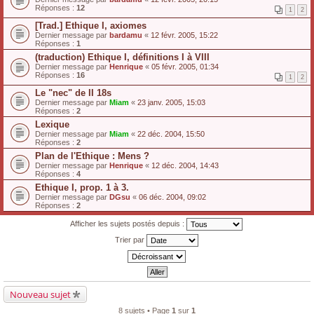
Réponses :
12
1
2
[Trad.] Ethique I, axiomes
Dernier message par
bardamu
«
12 févr. 2005, 15:22
Réponses :
1
(traduction) Ethique I, définitions I à VIII
Dernier message par
Henrique
«
05 févr. 2005, 01:34
Réponses :
16
1
2
Le "nec" de II 18s
Dernier message par
Miam
«
23 janv. 2005, 15:03
Réponses :
2
Lexique
Dernier message par
Miam
«
22 déc. 2004, 15:50
Réponses :
2
Plan de l'Ethique : Mens ?
Dernier message par
Henrique
«
12 déc. 2004, 14:43
Réponses :
4
Ethique I, prop. 1 à 3.
Dernier message par
DGsu
«
06 déc. 2004, 09:02
Réponses :
2
Afficher les sujets postés depuis :
Trier par
Nouveau sujet
8 sujets • Page
1
sur
1