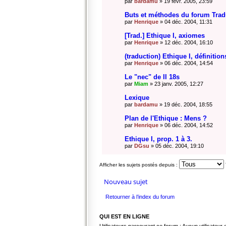
par
bardamu
» 19 févr. 2005, 23:59
Buts et méthodes du forum Trad
par
Henrique
» 04 déc. 2004, 11:31
[Trad.] Ethique I, axiomes
par
Henrique
» 12 déc. 2004, 16:10
(traduction) Ethique I, définitions
par
Henrique
» 06 déc. 2004, 14:54
Le "nec" de II 18s
par
Miam
» 23 janv. 2005, 12:27
Lexique
par
bardamu
» 19 déc. 2004, 18:55
Plan de l'Ethique : Mens ?
par
Henrique
» 06 déc. 2004, 14:52
Ethique I, prop. 1 à 3.
par
DGsu
» 05 déc. 2004, 19:10
Afficher les sujets postés depuis :
Nouveau sujet
Retourner à l’index du forum
QUI EST EN LIGNE
Utilisateurs parcourant ce forum : Aucun utilisateur e