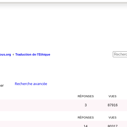
ous.org
Traduction de l'Ethique
Recherche avancée
er
RÉPONSES
VUES
3
87916
RÉPONSES
VUES
14
80317