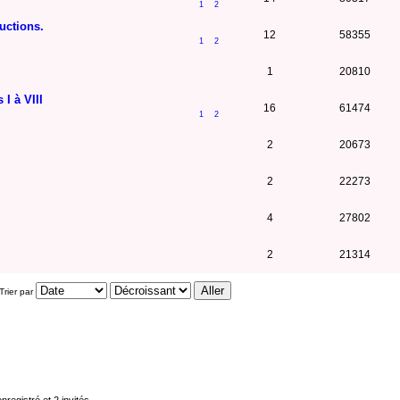
1
2
uctions.
12
58355
1
2
1
20810
 I à VIII
16
61474
1
2
2
20673
2
22273
4
27802
2
21314
Trier par
nregistré et 2 invités