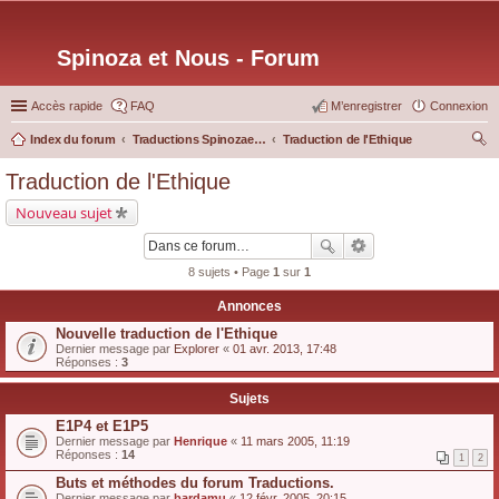
Spinoza et Nous - Forum
Accès rapide
FAQ
M’enregistrer
Connexion
Index du forum
Traductions Spinozaetnous.org
Traduction de l'Ethique
ec
Traduction de l'Ethique
her
Nouveau sujet
ch
er
8 sujets • Page
1
sur
1
Annonces
Nouvelle traduction de l'Ethique
Dernier message par
Explorer
«
01 avr. 2013, 17:48
Réponses :
3
Sujets
E1P4 et E1P5
Dernier message par
Henrique
«
11 mars 2005, 11:19
Réponses :
14
1
2
Buts et méthodes du forum Traductions.
Dernier message par
bardamu
«
12 févr. 2005, 20:15