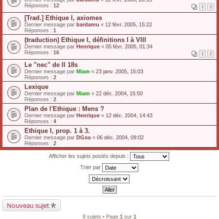
Réponses :
12
1
2
[Trad.] Ethique I, axiomes
Dernier message par
bardamu
«
12 févr. 2005, 15:22
Réponses :
1
(traduction) Ethique I, définitions I à VIII
Dernier message par
Henrique
«
05 févr. 2005, 01:34
Réponses :
16
1
2
Le "nec" de II 18s
Dernier message par
Miam
«
23 janv. 2005, 15:03
Réponses :
2
Lexique
Dernier message par
Miam
«
22 déc. 2004, 15:50
Réponses :
2
Plan de l'Ethique : Mens ?
Dernier message par
Henrique
«
12 déc. 2004, 14:43
Réponses :
4
Ethique I, prop. 1 à 3.
Dernier message par
DGsu
«
06 déc. 2004, 09:02
Réponses :
2
Afficher les sujets postés depuis :
Trier par
Nouveau sujet
8 sujets • Page
1
sur
1