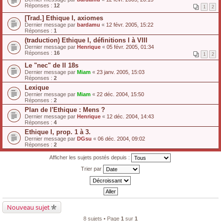
Réponses :
12
1
2
[Trad.] Ethique I, axiomes
Dernier message par
bardamu
«
12 févr. 2005, 15:22
Réponses :
1
(traduction) Ethique I, définitions I à VIII
Dernier message par
Henrique
«
05 févr. 2005, 01:34
Réponses :
16
1
2
Le "nec" de II 18s
Dernier message par
Miam
«
23 janv. 2005, 15:03
Réponses :
2
Lexique
Dernier message par
Miam
«
22 déc. 2004, 15:50
Réponses :
2
Plan de l'Ethique : Mens ?
Dernier message par
Henrique
«
12 déc. 2004, 14:43
Réponses :
4
Ethique I, prop. 1 à 3.
Dernier message par
DGsu
«
06 déc. 2004, 09:02
Réponses :
2
Afficher les sujets postés depuis :
Trier par
Nouveau sujet
8 sujets • Page
1
sur
1