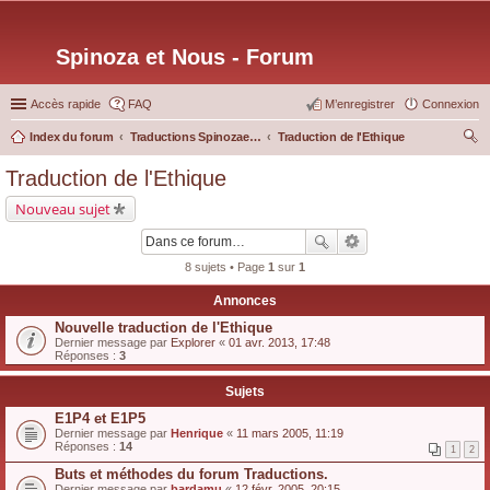
Spinoza et Nous - Forum
Accès rapide
FAQ
M’enregistrer
Connexion
Index du forum
Traductions Spinozaetnous.org
Traduction de l'Ethique
ec
Traduction de l'Ethique
her
Nouveau sujet
ch
er
8 sujets • Page
1
sur
1
Annonces
Nouvelle traduction de l'Ethique
Dernier message par
Explorer
«
01 avr. 2013, 17:48
Réponses :
3
Sujets
E1P4 et E1P5
Dernier message par
Henrique
«
11 mars 2005, 11:19
Réponses :
14
1
2
Buts et méthodes du forum Traductions.
Dernier message par
bardamu
«
12 févr. 2005, 20:15