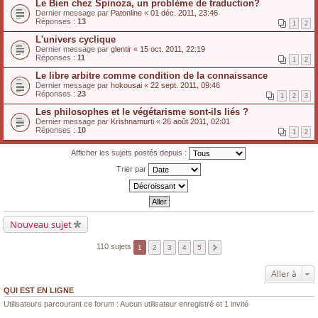
Le Bien chez Spinoza, un problème de traduction?
Dernier message par
Patonline
«
01 déc. 2011, 23:46
Réponses :
13
1
2
L'univers cyclique
Dernier message par
glentir
«
15 oct. 2011, 22:19
Réponses :
11
1
2
Le libre arbitre comme condition de la connaissance
Dernier message par
hokousai
«
22 sept. 2011, 09:46
Réponses :
23
1
2
3
Les philosophes et le végétarisme sont-ils liés ?
Dernier message par
Krishnamurti
«
26 août 2011, 02:01
Réponses :
10
1
2
Afficher les sujets postés depuis :
Trier par
Nouveau sujet
110 sujets
1
2
3
4
5
Aller à
QUI EST EN LIGNE
Utilisateurs parcourant ce forum : Aucun utilisateur enregistré et 1 invité