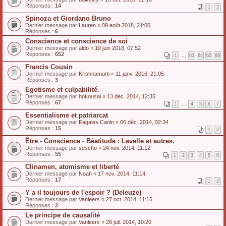
Réponses :
14
1
2
Spinoza et Giordano Bruno
Dernier message par
Lauren
«
09 août 2018, 21:00
Réponses :
6
Conscience et conscience de soi
Dernier message par
aldo
«
10 juin 2018, 07:52
Réponses :
652
1
…
63
64
65
66
Francis Cousin
Dernier message par
Krishnamurti
«
11 janv. 2016, 21:05
Réponses :
3
Egotisme et culpabilité.
Dernier message par
hokousai
«
13 déc. 2014, 12:35
Réponses :
67
1
…
4
5
6
7
Essentialisme et patriarcat
Dernier message par
Fagales Canin
«
06 déc. 2014, 02:34
Réponses :
15
1
2
Être - Conscience - Béatitude : Lavelle et autres.
Dernier message par
sescho
«
24 nov. 2014, 11:12
Réponses :
55
1
2
3
4
5
6
Clinamen, atomisme et liberté
Dernier message par
Noah
«
17 nov. 2014, 11:14
Réponses :
17
1
2
Y a il toujours de l'espoir ? (Deleuze)
Dernier message par
Vanleers
«
27 oct. 2014, 11:15
Réponses :
2
Le principe de causalité
Dernier message par
Vanleers
«
26 juil. 2014, 10:20