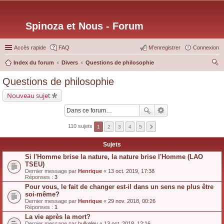
Spinoza et Nous - Forum
Accès rapide
FAQ
M’enregistrer
Connexion
Index du forum
Divers
Questions de philosophie
ec
Questions de philosophie
her
Nouveau sujet
ch
er
110 sujets
1
2
3
4
5
Sujets
Si l'Homme brise la nature, la nature brise l'Homme (LAO
TSEU)
Dernier message par
Henrique
«
13 oct. 2019, 17:38
Réponses :
3
Pour vous, le fait de changer est-il dans un sens ne plus être
soi-même?
Dernier message par
Henrique
«
29 nov. 2018, 00:26
Réponses :
1
La vie après la mort?
Dernier message par
bulkeley
«
13 oct. 2018, 12:16