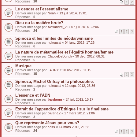
Réponses :
10
1
2
Le gender et l'essentialisme
Dernier message par
Noah
«
13 juil. 2014, 19:01
Réponses :
5
Dieu ou la matière brute?
Dernier message par
Alexandre_VI
«
07 juil. 2014, 23:06
Réponses :
24
1
2
3
Spinoza et les limites du néodarwinisme
Dernier message par
hokousai
«
04 janv. 2013, 17:26
Réponses :
6
La nature de métamatière et l'égalité homme/femme
Dernier message par
ClaudeDeBortoli
«
30 déc. 2012, 08:31
Réponses :
5
Musique
Dernier message par
LARRY
«
20 nov. 2012, 11:15
Réponses :
15
1
2
Spinoza, Michel Onfray et la philosophie.
Dernier message par
hokousai
«
12 sept. 2012, 23:36
Réponses :
2
L'essence et l'ADN
Dernier message par
bardamu
«
24 juil. 2012, 15:17
Réponses :
6
Extrait de l'appendice d'Ethique I sur le finalisme
Dernier message par
oliver-12
«
17 mars 2012, 21:06
Réponses :
3
Que représente Jésus pour vous?
Dernier message par
cess
«
14 mars 2012, 21:55
Réponses :
24
1
2
3