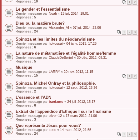
Réponses :
10
1
2
Le gender et l'essentialisme
Dernier message par
Noah
«
13 juil. 2014, 19:01
Réponses :
5
Dieu ou la matière brute?
Dernier message par
Alexandre_VI
«
07 juil. 2014, 23:06
Réponses :
24
1
2
3
Spinoza et les limites du néodarwinisme
Dernier message par
hokousai
«
04 janv. 2013, 17:26
Réponses :
6
La nature de métamatière et l'égalité homme/femme
Dernier message par
ClaudeDeBortoli
«
30 déc. 2012, 08:31
Réponses :
5
Musique
Dernier message par
LARRY
«
20 nov. 2012, 11:15
Réponses :
15
1
2
Spinoza, Michel Onfray et la philosophie.
Dernier message par
hokousai
«
12 sept. 2012, 23:36
Réponses :
2
L'essence et l'ADN
Dernier message par
bardamu
«
24 juil. 2012, 15:17
Réponses :
6
Extrait de l'appendice d'Ethique I sur le finalisme
Dernier message par
oliver-12
«
17 mars 2012, 21:06
Réponses :
3
Que représente Jésus pour vous?
Dernier message par
cess
«
14 mars 2012, 21:55
Réponses :
24
1
2
3