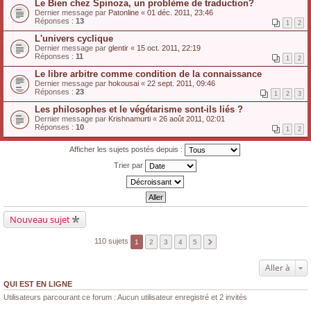
Le Bien chez Spinoza, un problème de traduction?
Dernier message par
Patonline
«
01 déc. 2011, 23:46
Réponses :
13
1
2
L'univers cyclique
Dernier message par
glentir
«
15 oct. 2011, 22:19
Réponses :
11
1
2
Le libre arbitre comme condition de la connaissance
Dernier message par
hokousai
«
22 sept. 2011, 09:46
Réponses :
23
1
2
3
Les philosophes et le végétarisme sont-ils liés ?
Dernier message par
Krishnamurti
«
26 août 2011, 02:01
Réponses :
10
1
2
Afficher les sujets postés depuis :
Trier par
Nouveau sujet
110 sujets
1
2
3
4
5
Aller à
QUI EST EN LIGNE
Utilisateurs parcourant ce forum : Aucun utilisateur enregistré et 2 invités