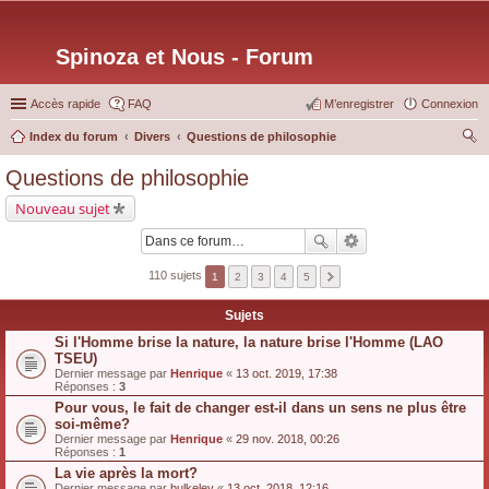
Spinoza et Nous - Forum
Accès rapide
FAQ
M’enregistrer
Connexion
Index du forum
Divers
Questions de philosophie
ec
Questions de philosophie
her
Nouveau sujet
ch
er
110 sujets
1
2
3
4
5
Sujets
Si l'Homme brise la nature, la nature brise l'Homme (LAO
TSEU)
Dernier message par
Henrique
«
13 oct. 2019, 17:38
Réponses :
3
Pour vous, le fait de changer est-il dans un sens ne plus être
soi-même?
Dernier message par
Henrique
«
29 nov. 2018, 00:26
Réponses :
1
La vie après la mort?
Dernier message par
bulkeley
«
13 oct. 2018, 12:16