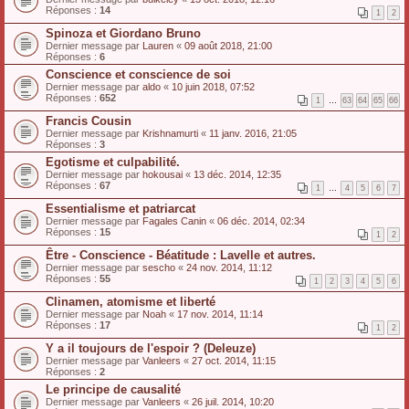
Réponses :
14
1
2
Spinoza et Giordano Bruno
Dernier message par
Lauren
«
09 août 2018, 21:00
Réponses :
6
Conscience et conscience de soi
Dernier message par
aldo
«
10 juin 2018, 07:52
Réponses :
652
1
…
63
64
65
66
Francis Cousin
Dernier message par
Krishnamurti
«
11 janv. 2016, 21:05
Réponses :
3
Egotisme et culpabilité.
Dernier message par
hokousai
«
13 déc. 2014, 12:35
Réponses :
67
1
…
4
5
6
7
Essentialisme et patriarcat
Dernier message par
Fagales Canin
«
06 déc. 2014, 02:34
Réponses :
15
1
2
Être - Conscience - Béatitude : Lavelle et autres.
Dernier message par
sescho
«
24 nov. 2014, 11:12
Réponses :
55
1
2
3
4
5
6
Clinamen, atomisme et liberté
Dernier message par
Noah
«
17 nov. 2014, 11:14
Réponses :
17
1
2
Y a il toujours de l'espoir ? (Deleuze)
Dernier message par
Vanleers
«
27 oct. 2014, 11:15
Réponses :
2
Le principe de causalité
Dernier message par
Vanleers
«
26 juil. 2014, 10:20