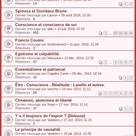
Réponses :
14
1
2
Spinoza et Giordano Bruno
Dernier message par
Lauren
«
09 août 2018, 21:00
Réponses :
6
Conscience et conscience de soi
Dernier message par
aldo
«
10 juin 2018, 07:52
Réponses :
652
1
…
63
64
65
66
Francis Cousin
Dernier message par
Krishnamurti
«
11 janv. 2016, 21:05
Réponses :
3
Egotisme et culpabilité.
Dernier message par
hokousai
«
13 déc. 2014, 12:35
Réponses :
67
1
…
4
5
6
7
Essentialisme et patriarcat
Dernier message par
Fagales Canin
«
06 déc. 2014, 02:34
Réponses :
15
1
2
Être - Conscience - Béatitude : Lavelle et autres.
Dernier message par
sescho
«
24 nov. 2014, 11:12
Réponses :
55
1
2
3
4
5
6
Clinamen, atomisme et liberté
Dernier message par
Noah
«
17 nov. 2014, 11:14
Réponses :
17
1
2
Y a il toujours de l'espoir ? (Deleuze)
Dernier message par
Vanleers
«
27 oct. 2014, 11:15
Réponses :
2
Le principe de causalité
Dernier message par
Vanleers
«
26 juil. 2014, 10:20