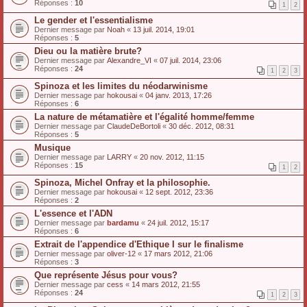
Réponses :
10
1
2
Le gender et l'essentialisme
Dernier message par
Noah
«
13 juil. 2014, 19:01
Réponses :
5
Dieu ou la matière brute?
Dernier message par
Alexandre_VI
«
07 juil. 2014, 23:06
Réponses :
24
1
2
3
Spinoza et les limites du néodarwinisme
Dernier message par
hokousai
«
04 janv. 2013, 17:26
Réponses :
6
La nature de métamatière et l'égalité homme/femme
Dernier message par
ClaudeDeBortoli
«
30 déc. 2012, 08:31
Réponses :
5
Musique
Dernier message par
LARRY
«
20 nov. 2012, 11:15
Réponses :
15
1
2
Spinoza, Michel Onfray et la philosophie.
Dernier message par
hokousai
«
12 sept. 2012, 23:36
Réponses :
2
L'essence et l'ADN
Dernier message par
bardamu
«
24 juil. 2012, 15:17
Réponses :
6
Extrait de l'appendice d'Ethique I sur le finalisme
Dernier message par
oliver-12
«
17 mars 2012, 21:06
Réponses :
3
Que représente Jésus pour vous?
Dernier message par
cess
«
14 mars 2012, 21:55
Réponses :
24
1
2
3