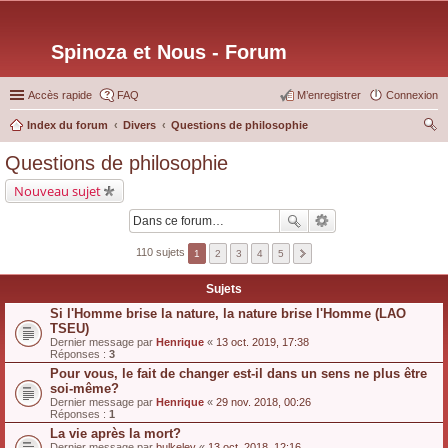
Spinoza et Nous - Forum
Accès rapide
FAQ
M’enregistrer
Connexion
Index du forum
Divers
Questions de philosophie
ec
Questions de philosophie
her
Nouveau sujet
ch
er
110 sujets
1
2
3
4
5
Sujets
Si l'Homme brise la nature, la nature brise l'Homme (LAO
TSEU)
Dernier message par
Henrique
«
13 oct. 2019, 17:38
Réponses :
3
Pour vous, le fait de changer est-il dans un sens ne plus être
soi-même?
Dernier message par
Henrique
«
29 nov. 2018, 00:26
Réponses :
1
La vie après la mort?
Dernier message par
bulkeley
«
13 oct. 2018, 12:16