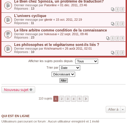
Le Bien chez Spinoza, un problème de traduction?
Dernier message par
Patonline
«
01 déc. 2011, 23:46
Réponses :
13
1
2
L'univers cyclique
Dernier message par
glentir
«
15 oct. 2011, 22:19
Réponses :
11
1
2
Le libre arbitre comme condition de la connaissance
Dernier message par
hokousai
«
22 sept. 2011, 09:46
Réponses :
23
1
2
3
Les philosophes et le végétarisme sont-ils liés ?
Dernier message par
Krishnamurti
«
26 août 2011, 02:01
Réponses :
10
1
2
Afficher les sujets postés depuis :
Trier par
Nouveau sujet
110 sujets
1
2
3
4
5
Aller à
QUI EST EN LIGNE
Utilisateurs parcourant ce forum : Aucun utilisateur enregistré et 1 invité