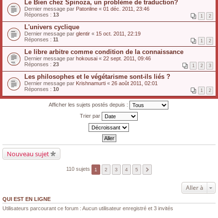
Le Bien chez Spinoza, un problème de traduction?
Dernier message par
Patonline
«
01 déc. 2011, 23:46
Réponses :
13
1
2
L'univers cyclique
Dernier message par
glentir
«
15 oct. 2011, 22:19
Réponses :
11
1
2
Le libre arbitre comme condition de la connaissance
Dernier message par
hokousai
«
22 sept. 2011, 09:46
Réponses :
23
1
2
3
Les philosophes et le végétarisme sont-ils liés ?
Dernier message par
Krishnamurti
«
26 août 2011, 02:01
Réponses :
10
1
2
Afficher les sujets postés depuis :
Trier par
Nouveau sujet
110 sujets
1
2
3
4
5
Aller à
QUI EST EN LIGNE
Utilisateurs parcourant ce forum : Aucun utilisateur enregistré et 3 invités