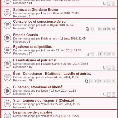
Réponses :
14
1
2
Spinoza et Giordano Bruno
Dernier message par
Lauren
«
09 août 2018, 21:00
Réponses :
6
Conscience et conscience de soi
Dernier message par
aldo
«
10 juin 2018, 07:52
Réponses :
652
1
…
63
64
65
66
Francis Cousin
Dernier message par
Krishnamurti
«
11 janv. 2016, 21:05
Réponses :
3
Egotisme et culpabilité.
Dernier message par
hokousai
«
13 déc. 2014, 12:35
Réponses :
67
1
…
4
5
6
7
Essentialisme et patriarcat
Dernier message par
Fagales Canin
«
06 déc. 2014, 02:34
Réponses :
15
1
2
Être - Conscience - Béatitude : Lavelle et autres.
Dernier message par
sescho
«
24 nov. 2014, 11:12
Réponses :
55
1
2
3
4
5
6
Clinamen, atomisme et liberté
Dernier message par
Noah
«
17 nov. 2014, 11:14
Réponses :
17
1
2
Y a il toujours de l'espoir ? (Deleuze)
Dernier message par
Vanleers
«
27 oct. 2014, 11:15
Réponses :
2
Le principe de causalité
Dernier message par
Vanleers
«
26 juil. 2014, 10:20