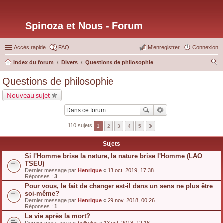
Spinoza et Nous - Forum
Accès rapide
FAQ
M’enregistrer
Connexion
Index du forum
Divers
Questions de philosophie
ec
Questions de philosophie
her
Nouveau sujet
ch
er
110 sujets
1
2
3
4
5
Sujets
Si l'Homme brise la nature, la nature brise l'Homme (LAO
TSEU)
Dernier message par
Henrique
«
13 oct. 2019, 17:38
Réponses :
3
Pour vous, le fait de changer est-il dans un sens ne plus être
soi-même?
Dernier message par
Henrique
«
29 nov. 2018, 00:26
Réponses :
1
La vie après la mort?
Dernier message par
bulkeley
«
13 oct. 2018, 12:16