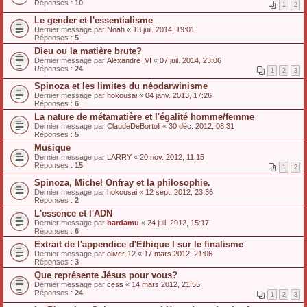
Réponses :
10
1
2
Le gender et l'essentialisme
Dernier message par
Noah
«
13 juil. 2014, 19:01
Réponses :
5
Dieu ou la matière brute?
Dernier message par
Alexandre_VI
«
07 juil. 2014, 23:06
Réponses :
24
1
2
3
Spinoza et les limites du néodarwinisme
Dernier message par
hokousai
«
04 janv. 2013, 17:26
Réponses :
6
La nature de métamatière et l'égalité homme/femme
Dernier message par
ClaudeDeBortoli
«
30 déc. 2012, 08:31
Réponses :
5
Musique
Dernier message par
LARRY
«
20 nov. 2012, 11:15
Réponses :
15
1
2
Spinoza, Michel Onfray et la philosophie.
Dernier message par
hokousai
«
12 sept. 2012, 23:36
Réponses :
2
L'essence et l'ADN
Dernier message par
bardamu
«
24 juil. 2012, 15:17
Réponses :
6
Extrait de l'appendice d'Ethique I sur le finalisme
Dernier message par
oliver-12
«
17 mars 2012, 21:06
Réponses :
3
Que représente Jésus pour vous?
Dernier message par
cess
«
14 mars 2012, 21:55
Réponses :
24
1
2
3