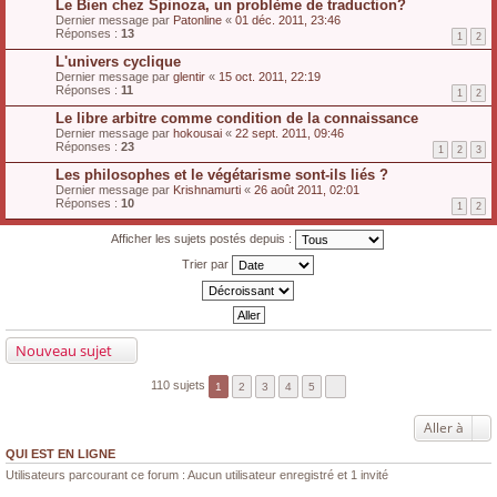
Le Bien chez Spinoza, un problème de traduction?
Dernier message par
Patonline
«
01 déc. 2011, 23:46
Réponses :
13
1
2
L'univers cyclique
Dernier message par
glentir
«
15 oct. 2011, 22:19
Réponses :
11
1
2
Le libre arbitre comme condition de la connaissance
Dernier message par
hokousai
«
22 sept. 2011, 09:46
Réponses :
23
1
2
3
Les philosophes et le végétarisme sont-ils liés ?
Dernier message par
Krishnamurti
«
26 août 2011, 02:01
Réponses :
10
1
2
Afficher les sujets postés depuis :
Trier par
Nouveau sujet
110 sujets
1
2
3
4
5
Aller à
QUI EST EN LIGNE
Utilisateurs parcourant ce forum : Aucun utilisateur enregistré et 1 invité