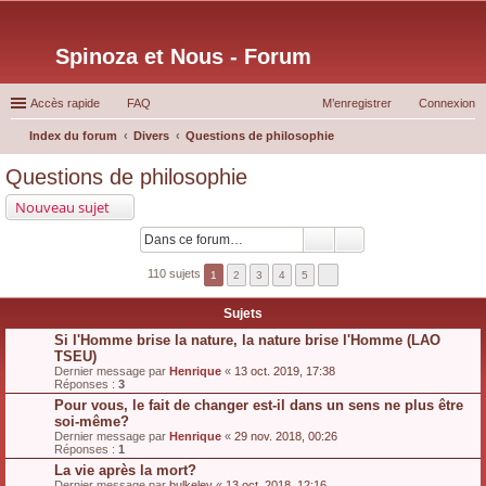
Spinoza et Nous - Forum
Accès rapide
FAQ
M’enregistrer
Connexion
Index du forum
Divers
Questions de philosophie
ec
Questions de philosophie
her
Nouveau sujet
ch
er
110 sujets
1
2
3
4
5
Sujets
Si l'Homme brise la nature, la nature brise l'Homme (LAO
TSEU)
Dernier message par
Henrique
«
13 oct. 2019, 17:38
Réponses :
3
Pour vous, le fait de changer est-il dans un sens ne plus être
soi-même?
Dernier message par
Henrique
«
29 nov. 2018, 00:26
Réponses :
1
La vie après la mort?
Dernier message par
bulkeley
«
13 oct. 2018, 12:16