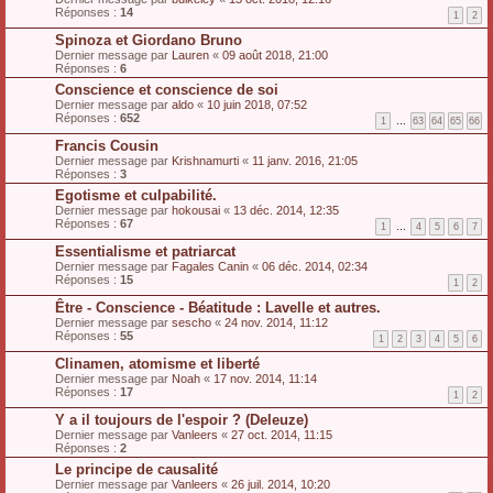
Réponses :
14
1
2
Spinoza et Giordano Bruno
Dernier message par
Lauren
«
09 août 2018, 21:00
Réponses :
6
Conscience et conscience de soi
Dernier message par
aldo
«
10 juin 2018, 07:52
Réponses :
652
1
…
63
64
65
66
Francis Cousin
Dernier message par
Krishnamurti
«
11 janv. 2016, 21:05
Réponses :
3
Egotisme et culpabilité.
Dernier message par
hokousai
«
13 déc. 2014, 12:35
Réponses :
67
1
…
4
5
6
7
Essentialisme et patriarcat
Dernier message par
Fagales Canin
«
06 déc. 2014, 02:34
Réponses :
15
1
2
Être - Conscience - Béatitude : Lavelle et autres.
Dernier message par
sescho
«
24 nov. 2014, 11:12
Réponses :
55
1
2
3
4
5
6
Clinamen, atomisme et liberté
Dernier message par
Noah
«
17 nov. 2014, 11:14
Réponses :
17
1
2
Y a il toujours de l'espoir ? (Deleuze)
Dernier message par
Vanleers
«
27 oct. 2014, 11:15
Réponses :
2
Le principe de causalité
Dernier message par
Vanleers
«
26 juil. 2014, 10:20