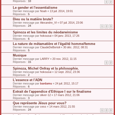
Réponses :
10
1
2
Le gender et l'essentialisme
Dernier message par
Noah
«
13 juil. 2014, 19:01
Réponses :
5
Dieu ou la matière brute?
Dernier message par
Alexandre_VI
«
07 juil. 2014, 23:06
Réponses :
24
1
2
3
Spinoza et les limites du néodarwinisme
Dernier message par
hokousai
«
04 janv. 2013, 17:26
Réponses :
6
La nature de métamatière et l'égalité homme/femme
Dernier message par
ClaudeDeBortoli
«
30 déc. 2012, 08:31
Réponses :
5
Musique
Dernier message par
LARRY
«
20 nov. 2012, 11:15
Réponses :
15
1
2
Spinoza, Michel Onfray et la philosophie.
Dernier message par
hokousai
«
12 sept. 2012, 23:36
Réponses :
2
L'essence et l'ADN
Dernier message par
bardamu
«
24 juil. 2012, 15:17
Réponses :
6
Extrait de l'appendice d'Ethique I sur le finalisme
Dernier message par
oliver-12
«
17 mars 2012, 21:06
Réponses :
3
Que représente Jésus pour vous?
Dernier message par
cess
«
14 mars 2012, 21:55
Réponses :
24
1
2
3