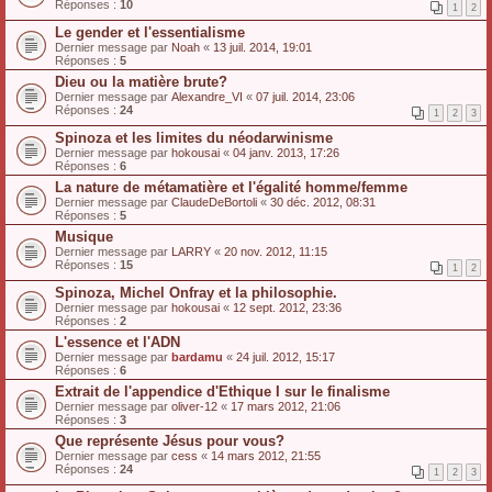
Réponses :
10
1
2
Le gender et l'essentialisme
Dernier message par
Noah
«
13 juil. 2014, 19:01
Réponses :
5
Dieu ou la matière brute?
Dernier message par
Alexandre_VI
«
07 juil. 2014, 23:06
Réponses :
24
1
2
3
Spinoza et les limites du néodarwinisme
Dernier message par
hokousai
«
04 janv. 2013, 17:26
Réponses :
6
La nature de métamatière et l'égalité homme/femme
Dernier message par
ClaudeDeBortoli
«
30 déc. 2012, 08:31
Réponses :
5
Musique
Dernier message par
LARRY
«
20 nov. 2012, 11:15
Réponses :
15
1
2
Spinoza, Michel Onfray et la philosophie.
Dernier message par
hokousai
«
12 sept. 2012, 23:36
Réponses :
2
L'essence et l'ADN
Dernier message par
bardamu
«
24 juil. 2012, 15:17
Réponses :
6
Extrait de l'appendice d'Ethique I sur le finalisme
Dernier message par
oliver-12
«
17 mars 2012, 21:06
Réponses :
3
Que représente Jésus pour vous?
Dernier message par
cess
«
14 mars 2012, 21:55
Réponses :
24
1
2
3