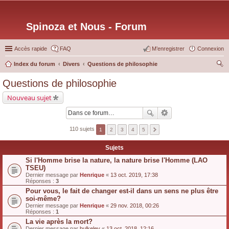
Spinoza et Nous - Forum
Accès rapide
FAQ
M’enregistrer
Connexion
Index du forum
Divers
Questions de philosophie
ec
Questions de philosophie
her
Nouveau sujet
ch
er
110 sujets
1
2
3
4
5
Sujets
Si l'Homme brise la nature, la nature brise l'Homme (LAO
TSEU)
Dernier message par
Henrique
«
13 oct. 2019, 17:38
Réponses :
3
Pour vous, le fait de changer est-il dans un sens ne plus être
soi-même?
Dernier message par
Henrique
«
29 nov. 2018, 00:26
Réponses :
1
La vie après la mort?
Dernier message par
bulkeley
«
13 oct. 2018, 12:16