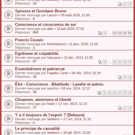
Réponses :
14
1
2
Spinoza et Giordano Bruno
Dernier message par
Lauren
«
09 août 2018, 21:00
Réponses :
6
Conscience et conscience de soi
Dernier message par
aldo
«
10 juin 2018, 07:52
Réponses :
652
1
…
63
64
65
66
Francis Cousin
Dernier message par
Krishnamurti
«
11 janv. 2016, 21:05
Réponses :
3
Egotisme et culpabilité.
Dernier message par
hokousai
«
13 déc. 2014, 12:35
Réponses :
67
1
…
4
5
6
7
Essentialisme et patriarcat
Dernier message par
Fagales Canin
«
06 déc. 2014, 02:34
Réponses :
15
1
2
Être - Conscience - Béatitude : Lavelle et autres.
Dernier message par
sescho
«
24 nov. 2014, 11:12
Réponses :
55
1
2
3
4
5
6
Clinamen, atomisme et liberté
Dernier message par
Noah
«
17 nov. 2014, 11:14
Réponses :
17
1
2
Y a il toujours de l'espoir ? (Deleuze)
Dernier message par
Vanleers
«
27 oct. 2014, 11:15
Réponses :
2
Le principe de causalité
Dernier message par
Vanleers
«
26 juil. 2014, 10:20