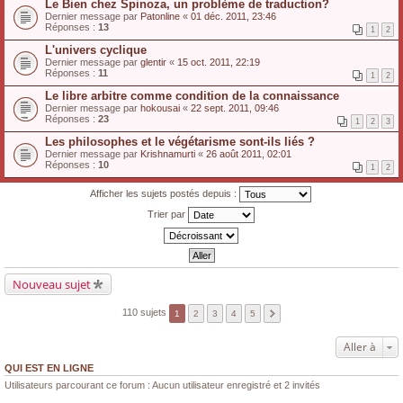
Le Bien chez Spinoza, un problème de traduction?
Dernier message par
Patonline
«
01 déc. 2011, 23:46
Réponses :
13
1
2
L'univers cyclique
Dernier message par
glentir
«
15 oct. 2011, 22:19
Réponses :
11
1
2
Le libre arbitre comme condition de la connaissance
Dernier message par
hokousai
«
22 sept. 2011, 09:46
Réponses :
23
1
2
3
Les philosophes et le végétarisme sont-ils liés ?
Dernier message par
Krishnamurti
«
26 août 2011, 02:01
Réponses :
10
1
2
Afficher les sujets postés depuis :
Trier par
Nouveau sujet
110 sujets
1
2
3
4
5
Aller à
QUI EST EN LIGNE
Utilisateurs parcourant ce forum : Aucun utilisateur enregistré et 2 invités