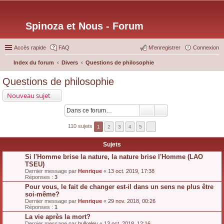
Spinoza et Nous - Forum
Accès rapide
FAQ
M’enregistrer
Connexion
Index du forum
Divers
Questions de philosophie
ec
Questions de philosophie
her
Nouveau sujet
ch
er
110 sujets
1
2
3
4
5
Sujets
Si l'Homme brise la nature, la nature brise l'Homme (LAO
TSEU)
Dernier message par
Henrique
«
13 oct. 2019, 17:38
Réponses :
3
Pour vous, le fait de changer est-il dans un sens ne plus être
soi-même?
Dernier message par
Henrique
«
29 nov. 2018, 00:26
Réponses :
1
La vie après la mort?
Dernier message par
bulkeley
«
13 oct. 2018, 12:16