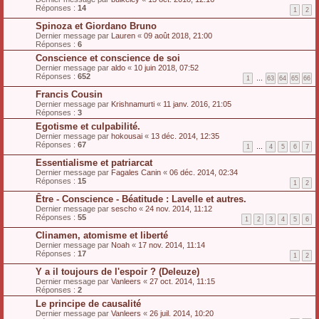
Réponses :
14
1
2
Spinoza et Giordano Bruno
Dernier message par
Lauren
«
09 août 2018, 21:00
Réponses :
6
Conscience et conscience de soi
Dernier message par
aldo
«
10 juin 2018, 07:52
Réponses :
652
1
…
63
64
65
66
Francis Cousin
Dernier message par
Krishnamurti
«
11 janv. 2016, 21:05
Réponses :
3
Egotisme et culpabilité.
Dernier message par
hokousai
«
13 déc. 2014, 12:35
Réponses :
67
1
…
4
5
6
7
Essentialisme et patriarcat
Dernier message par
Fagales Canin
«
06 déc. 2014, 02:34
Réponses :
15
1
2
Être - Conscience - Béatitude : Lavelle et autres.
Dernier message par
sescho
«
24 nov. 2014, 11:12
Réponses :
55
1
2
3
4
5
6
Clinamen, atomisme et liberté
Dernier message par
Noah
«
17 nov. 2014, 11:14
Réponses :
17
1
2
Y a il toujours de l'espoir ? (Deleuze)
Dernier message par
Vanleers
«
27 oct. 2014, 11:15
Réponses :
2
Le principe de causalité
Dernier message par
Vanleers
«
26 juil. 2014, 10:20