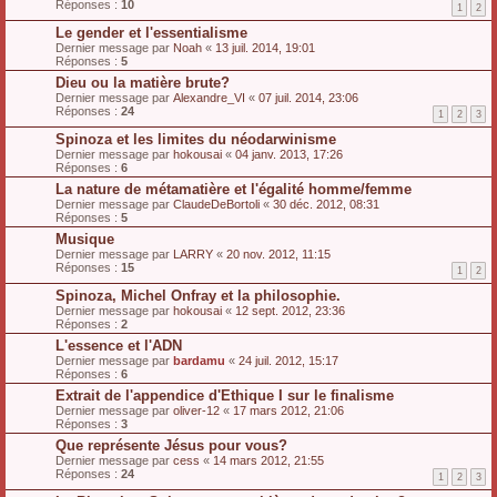
Réponses :
10
1
2
Le gender et l'essentialisme
Dernier message par
Noah
«
13 juil. 2014, 19:01
Réponses :
5
Dieu ou la matière brute?
Dernier message par
Alexandre_VI
«
07 juil. 2014, 23:06
Réponses :
24
1
2
3
Spinoza et les limites du néodarwinisme
Dernier message par
hokousai
«
04 janv. 2013, 17:26
Réponses :
6
La nature de métamatière et l'égalité homme/femme
Dernier message par
ClaudeDeBortoli
«
30 déc. 2012, 08:31
Réponses :
5
Musique
Dernier message par
LARRY
«
20 nov. 2012, 11:15
Réponses :
15
1
2
Spinoza, Michel Onfray et la philosophie.
Dernier message par
hokousai
«
12 sept. 2012, 23:36
Réponses :
2
L'essence et l'ADN
Dernier message par
bardamu
«
24 juil. 2012, 15:17
Réponses :
6
Extrait de l'appendice d'Ethique I sur le finalisme
Dernier message par
oliver-12
«
17 mars 2012, 21:06
Réponses :
3
Que représente Jésus pour vous?
Dernier message par
cess
«
14 mars 2012, 21:55
Réponses :
24
1
2
3