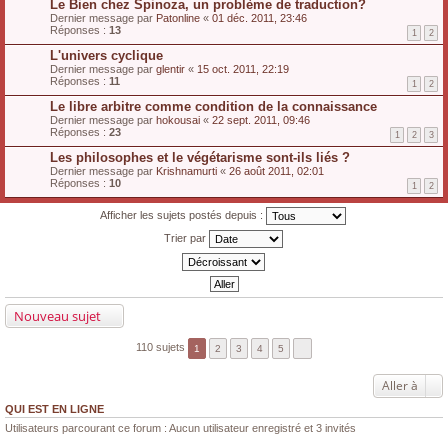
Le Bien chez Spinoza, un problème de traduction?
Dernier message par
Patonline
«
01 déc. 2011, 23:46
Réponses :
13
1
2
L'univers cyclique
Dernier message par
glentir
«
15 oct. 2011, 22:19
Réponses :
11
1
2
Le libre arbitre comme condition de la connaissance
Dernier message par
hokousai
«
22 sept. 2011, 09:46
Réponses :
23
1
2
3
Les philosophes et le végétarisme sont-ils liés ?
Dernier message par
Krishnamurti
«
26 août 2011, 02:01
Réponses :
10
1
2
Afficher les sujets postés depuis :
Trier par
Nouveau sujet
110 sujets
1
2
3
4
5
Aller à
QUI EST EN LIGNE
Utilisateurs parcourant ce forum : Aucun utilisateur enregistré et 3 invités