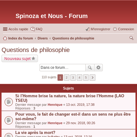
Spinoza et Nous - Forum
Accès rapide
FAQ
M’enregistrer
Connexion
Index du forum
Divers
Questions de philosophie
ec
Questions de philosophie
her
Nouveau sujet
ch
er
110 sujets
1
2
3
4
5
Sujets
Si l'Homme brise la nature, la nature brise l'Homme (LAO
TSEU)
Dernier message par
Henrique
«
13 oct. 2019, 17:38
Réponses :
3
Pour vous, le fait de changer est-il dans un sens ne plus être
soi-même?
Dernier message par
Henrique
«
29 nov. 2018, 00:26
Réponses :
1
La vie après la mort?
Dernier message par
bulkeley
«
13 oct. 2018, 12:16