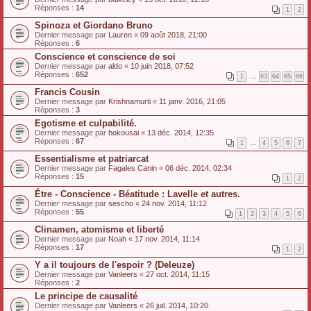
Réponses :
14
1
2
Spinoza et Giordano Bruno
Dernier message par
Lauren
«
09 août 2018, 21:00
Réponses :
6
Conscience et conscience de soi
Dernier message par
aldo
«
10 juin 2018, 07:52
Réponses :
652
1
…
63
64
65
66
Francis Cousin
Dernier message par
Krishnamurti
«
11 janv. 2016, 21:05
Réponses :
3
Egotisme et culpabilité.
Dernier message par
hokousai
«
13 déc. 2014, 12:35
Réponses :
67
1
…
4
5
6
7
Essentialisme et patriarcat
Dernier message par
Fagales Canin
«
06 déc. 2014, 02:34
Réponses :
15
1
2
Être - Conscience - Béatitude : Lavelle et autres.
Dernier message par
sescho
«
24 nov. 2014, 11:12
Réponses :
55
1
2
3
4
5
6
Clinamen, atomisme et liberté
Dernier message par
Noah
«
17 nov. 2014, 11:14
Réponses :
17
1
2
Y a il toujours de l'espoir ? (Deleuze)
Dernier message par
Vanleers
«
27 oct. 2014, 11:15
Réponses :
2
Le principe de causalité
Dernier message par
Vanleers
«
26 juil. 2014, 10:20