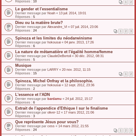
Réponses :
10
1
2
Le gender et l'essentialisme
Dernier message par
Noah
«
13 juil. 2014, 19:01
Réponses :
5
Dieu ou la matière brute?
Dernier message par
Alexandre_VI
«
07 juil. 2014, 23:06
Réponses :
24
1
2
3
Spinoza et les limites du néodarwinisme
Dernier message par
hokousai
«
04 janv. 2013, 17:26
Réponses :
6
La nature de métamatière et l'égalité homme/femme
Dernier message par
ClaudeDeBortoli
«
30 déc. 2012, 08:31
Réponses :
5
Musique
Dernier message par
LARRY
«
20 nov. 2012, 11:15
Réponses :
15
1
2
Spinoza, Michel Onfray et la philosophie.
Dernier message par
hokousai
«
12 sept. 2012, 23:36
Réponses :
2
L'essence et l'ADN
Dernier message par
bardamu
«
24 juil. 2012, 15:17
Réponses :
6
Extrait de l'appendice d'Ethique I sur le finalisme
Dernier message par
oliver-12
«
17 mars 2012, 21:06
Réponses :
3
Que représente Jésus pour vous?
Dernier message par
cess
«
14 mars 2012, 21:55
Réponses :
24
1
2
3