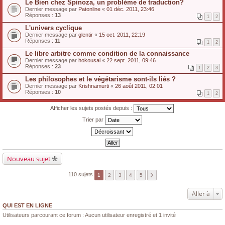
Le Bien chez Spinoza, un problème de traduction?
Dernier message par
Patonline
«
01 déc. 2011, 23:46
Réponses :
13
1
2
L'univers cyclique
Dernier message par
glentir
«
15 oct. 2011, 22:19
Réponses :
11
1
2
Le libre arbitre comme condition de la connaissance
Dernier message par
hokousai
«
22 sept. 2011, 09:46
Réponses :
23
1
2
3
Les philosophes et le végétarisme sont-ils liés ?
Dernier message par
Krishnamurti
«
26 août 2011, 02:01
Réponses :
10
1
2
Afficher les sujets postés depuis :
Trier par
Nouveau sujet
110 sujets
1
2
3
4
5
Aller à
QUI EST EN LIGNE
Utilisateurs parcourant ce forum : Aucun utilisateur enregistré et 1 invité