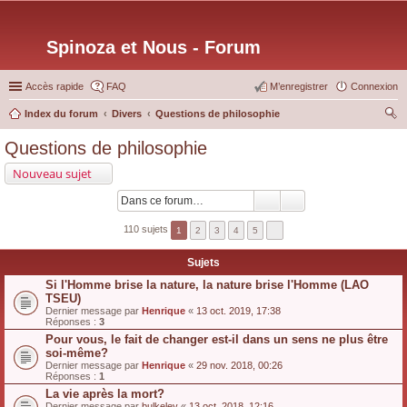
Spinoza et Nous - Forum
Accès rapide
FAQ
M’enregistrer
Connexion
Index du forum
Divers
Questions de philosophie
ec
Questions de philosophie
her
Nouveau sujet
ch
er
110 sujets
1
2
3
4
5
Sujets
Si l'Homme brise la nature, la nature brise l'Homme (LAO
TSEU)
Dernier message par
Henrique
«
13 oct. 2019, 17:38
Réponses :
3
Pour vous, le fait de changer est-il dans un sens ne plus être
soi-même?
Dernier message par
Henrique
«
29 nov. 2018, 00:26
Réponses :
1
La vie après la mort?
Dernier message par
bulkeley
«
13 oct. 2018, 12:16