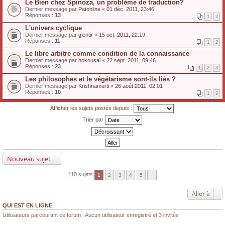
Le Bien chez Spinoza, un problème de traduction?
Dernier message par
Patonline
«
01 déc. 2011, 23:46
Réponses :
13
1
2
L'univers cyclique
Dernier message par
glentir
«
15 oct. 2011, 22:19
Réponses :
11
1
2
Le libre arbitre comme condition de la connaissance
Dernier message par
hokousai
«
22 sept. 2011, 09:46
Réponses :
23
1
2
3
Les philosophes et le végétarisme sont-ils liés ?
Dernier message par
Krishnamurti
«
26 août 2011, 02:01
Réponses :
10
1
2
Afficher les sujets postés depuis :
Trier par
Nouveau sujet
110 sujets
1
2
3
4
5
Aller à
QUI EST EN LIGNE
Utilisateurs parcourant ce forum : Aucun utilisateur enregistré et 3 invités