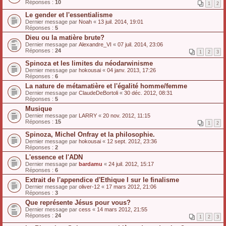
Réponses :
10
1
2
Le gender et l'essentialisme
Dernier message par
Noah
«
13 juil. 2014, 19:01
Réponses :
5
Dieu ou la matière brute?
Dernier message par
Alexandre_VI
«
07 juil. 2014, 23:06
Réponses :
24
1
2
3
Spinoza et les limites du néodarwinisme
Dernier message par
hokousai
«
04 janv. 2013, 17:26
Réponses :
6
La nature de métamatière et l'égalité homme/femme
Dernier message par
ClaudeDeBortoli
«
30 déc. 2012, 08:31
Réponses :
5
Musique
Dernier message par
LARRY
«
20 nov. 2012, 11:15
Réponses :
15
1
2
Spinoza, Michel Onfray et la philosophie.
Dernier message par
hokousai
«
12 sept. 2012, 23:36
Réponses :
2
L'essence et l'ADN
Dernier message par
bardamu
«
24 juil. 2012, 15:17
Réponses :
6
Extrait de l'appendice d'Ethique I sur le finalisme
Dernier message par
oliver-12
«
17 mars 2012, 21:06
Réponses :
3
Que représente Jésus pour vous?
Dernier message par
cess
«
14 mars 2012, 21:55
Réponses :
24
1
2
3