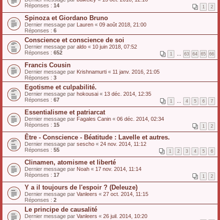
Réponses :
14
1
2
Spinoza et Giordano Bruno
Dernier message par
Lauren
«
09 août 2018, 21:00
Réponses :
6
Conscience et conscience de soi
Dernier message par
aldo
«
10 juin 2018, 07:52
Réponses :
652
1
…
63
64
65
66
Francis Cousin
Dernier message par
Krishnamurti
«
11 janv. 2016, 21:05
Réponses :
3
Egotisme et culpabilité.
Dernier message par
hokousai
«
13 déc. 2014, 12:35
Réponses :
67
1
…
4
5
6
7
Essentialisme et patriarcat
Dernier message par
Fagales Canin
«
06 déc. 2014, 02:34
Réponses :
15
1
2
Être - Conscience - Béatitude : Lavelle et autres.
Dernier message par
sescho
«
24 nov. 2014, 11:12
Réponses :
55
1
2
3
4
5
6
Clinamen, atomisme et liberté
Dernier message par
Noah
«
17 nov. 2014, 11:14
Réponses :
17
1
2
Y a il toujours de l'espoir ? (Deleuze)
Dernier message par
Vanleers
«
27 oct. 2014, 11:15
Réponses :
2
Le principe de causalité
Dernier message par
Vanleers
«
26 juil. 2014, 10:20