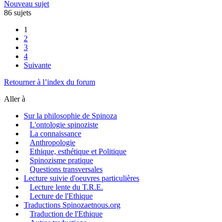
Nouveau sujet
86 sujets
1
2
3
4
Suivante
Retourner à l’index du forum
Aller à
Sur la philosophie de Spinoza
L'ontologie spinoziste
La connaissance
Anthropologie
Ethique, esthétique et Politique
Spinozisme pratique
Questions transversales
Lecture suivie d'oeuvres particulières
Lecture lente du T.R.E.
Lecture de l'Ethique
Traductions Spinozaetnous.org
Traduction de l'Ethique