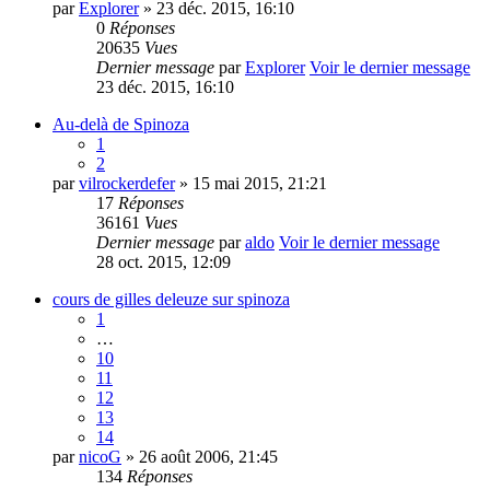
par
Explorer
» 23 déc. 2015, 16:10
0
Réponses
20635
Vues
Dernier message
par
Explorer
Voir le dernier message
23 déc. 2015, 16:10
Au-delà de Spinoza
1
2
par
vilrockerdefer
» 15 mai 2015, 21:21
17
Réponses
36161
Vues
Dernier message
par
aldo
Voir le dernier message
28 oct. 2015, 12:09
cours de gilles deleuze sur spinoza
1
…
10
11
12
13
14
par
nicoG
» 26 août 2006, 21:45
134
Réponses