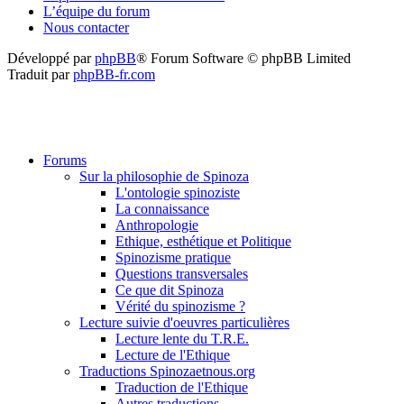
L’équipe du forum
Nous contacter
Développé par
phpBB
® Forum Software © phpBB Limited
Traduit par
phpBB-fr.com
Forums
Sur la philosophie de Spinoza
L'ontologie spinoziste
La connaissance
Anthropologie
Ethique, esthétique et Politique
Spinozisme pratique
Questions transversales
Ce que dit Spinoza
Vérité du spinozisme ?
Lecture suivie d'oeuvres particulières
Lecture lente du T.R.E.
Lecture de l'Ethique
Traductions Spinozaetnous.org
Traduction de l'Ethique
Autres traductions