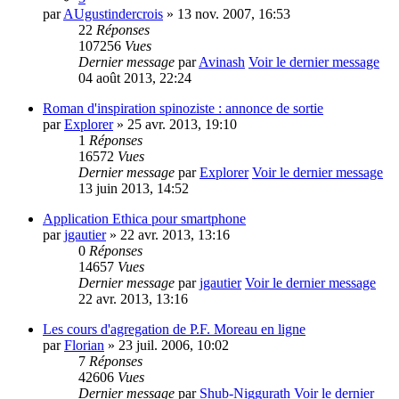
par
AUgustindercrois
» 13 nov. 2007, 16:53
22
Réponses
107256
Vues
Dernier message
par
Avinash
Voir le dernier message
04 août 2013, 22:24
Roman d'inspiration spinoziste : annonce de sortie
par
Explorer
» 25 avr. 2013, 19:10
1
Réponses
16572
Vues
Dernier message
par
Explorer
Voir le dernier message
13 juin 2013, 14:52
Application Ethica pour smartphone
par
jgautier
» 22 avr. 2013, 13:16
0
Réponses
14657
Vues
Dernier message
par
jgautier
Voir le dernier message
22 avr. 2013, 13:16
Les cours d'agregation de P.F. Moreau en ligne
par
Florian
» 23 juil. 2006, 10:02
7
Réponses
42606
Vues
Dernier message
par
Shub-Niggurath
Voir le dernier