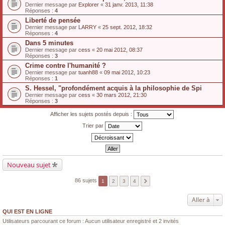
Dernier message par
Explorer
«
31 janv. 2013, 11:38
Réponses :
4
Liberté de pensée
Dernier message par
LARRY
«
25 sept. 2012, 18:32
Réponses :
4
Dans 5 minutes
Dernier message par
cess
«
20 mai 2012, 08:37
Réponses :
3
Crime contre l'humanité ?
Dernier message par
tuanh88
«
09 mai 2012, 10:23
Réponses :
1
S. Hessel, "profondément acquis à la philosophie de Spi
Dernier message par
cess
«
30 mars 2012, 21:30
Réponses :
3
Afficher les sujets postés depuis :
Trier par
Nouveau sujet
86 sujets
1
2
3
4
Aller à
QUI EST EN LIGNE
Utilisateurs parcourant ce forum : Aucun utilisateur enregistré et 2 invités