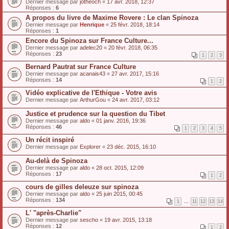
Dernier message par
jotheoch
«
17 avr. 2018, 12:37
Réponses :
6
A propos du livre de Maxime Rovere : Le clan Spinoza
Dernier message par
Henrique
«
25 févr. 2018, 18:14
Réponses :
1
Encore du Spinoza sur France Culture...
Dernier message par
adelec20
«
20 févr. 2018, 06:35
Réponses :
23
1
2
3
Bernard Pautrat sur France Culture
Dernier message par
acanais43
«
27 avr. 2017, 15:16
Réponses :
14
1
2
Vidéo explicative de l'Ethique - Votre avis
Dernier message par
ArthurGou
«
24 avr. 2017, 03:12
Justice et prudence sur la question du Tibet
Dernier message par
aldo
«
01 janv. 2016, 19:36
Réponses :
46
1
2
3
4
5
Un récit inspiré
Dernier message par
Explorer
«
23 déc. 2015, 16:10
Au-delà de Spinoza
Dernier message par
aldo
«
28 oct. 2015, 12:09
Réponses :
17
1
2
cours de gilles deleuze sur spinoza
Dernier message par
aldo
«
25 juin 2015, 00:45
Réponses :
134
1
…
11
12
13
14
L' "après-Charlie"
Dernier message par
sescho
«
19 avr. 2015, 13:18
Réponses :
12
1
2