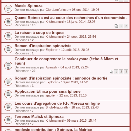
Musée Spinoza
Dernier message par
Giordanofurioso
«
05 oct. 2014, 19:06
Quand Spinoza est au cœur des recherches d'un économiste .
Dernier message par
Krishnamurti
«
16 janv. 2014, 22:07
Réponses :
10
1
2
La raison à coup de triques
Dernier message par
Krishnamurti
«
24 sept. 2013, 23:54
Réponses :
2
Roman d'inspiration spinoziste
Dernier message par
Explorer
«
12 août 2013, 20:08
Réponses :
1
Continuer de comprendre le sarkozysme (écho à Miam et
Faun)
Dernier message par
Avinash
«
04 août 2013, 22:24
Réponses :
22
1
2
3
Roman d'inspiration spinoziste : annonce de sortie
Dernier message par
Explorer
«
13 juin 2013, 14:52
Réponses :
1
Application Ethica pour smartphone
Dernier message par
jgautier
«
22 avr. 2013, 13:16
Les cours d'agregation de P.F. Moreau en ligne
Dernier message par
Shub-Niggurath
«
18 avr. 2013, 22:48
Réponses :
7
Terrence Malick et Spinoza
Dernier message par
Krishnamurti
«
09 mars 2013, 15:44
Réponses :
7
modeste contribution : Spinoza, la Matrice