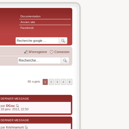
Documentation
Ancien site
Facebook
M’enregistrer
Connexion
86 sujets
1
2
3
4
DERNIER MESSAGE
par
DGsu
V
18 janv. 2013, 22:50
o
i
r
DERNIER MESSAGE
l
e
par
Krishnamurti