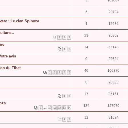
3
102087
6
23794
vere : Le clan Spinoza
1
15636
lture...
23
95362
1
2
3
ure
14
65148
1
2
Votre avis
0
22624
ion du Tibet
46
106370
1
2
3
4
5
0
20635
17
36161
1
2
noza
134
157970
1
…
10
11
12
13
14
12
31624
1
2