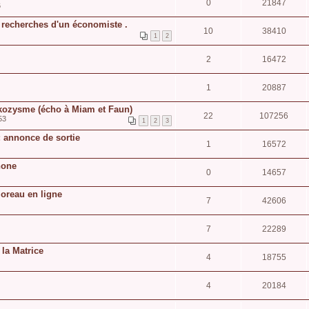
0
21847
6
recherches d'un économiste .
10
38410
1
2
2
16472
1
20887
kozysme (écho à Miam et Faun)
22
107256
53
1
2
3
: annonce de sortie
1
16572
hone
0
14657
Moreau en ligne
7
42606
7
22289
 la Matrice
4
18755
4
20184