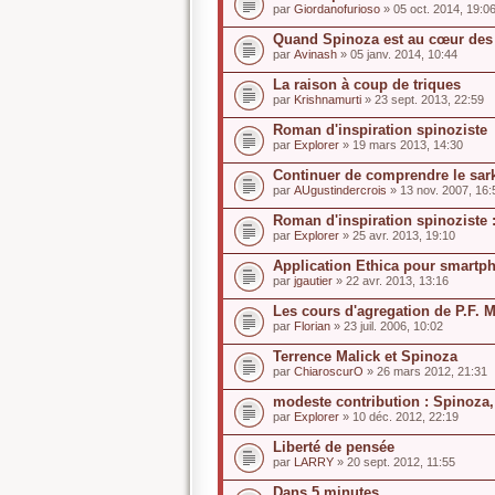
par
Giordanofurioso
» 05 oct. 2014, 19:0
Quand Spinoza est au cœur des 
par
Avinash
» 05 janv. 2014, 10:44
La raison à coup de triques
par
Krishnamurti
» 23 sept. 2013, 22:59
Roman d'inspiration spinoziste
par
Explorer
» 19 mars 2013, 14:30
Continuer de comprendre le sar
par
AUgustindercrois
» 13 nov. 2007, 16:
Roman d'inspiration spinoziste 
par
Explorer
» 25 avr. 2013, 19:10
Application Ethica pour smartp
par
jgautier
» 22 avr. 2013, 13:16
Les cours d'agregation de P.F. 
par
Florian
» 23 juil. 2006, 10:02
Terrence Malick et Spinoza
par
ChiaroscurO
» 26 mars 2012, 21:31
modeste contribution : Spinoza,
par
Explorer
» 10 déc. 2012, 22:19
Liberté de pensée
par
LARRY
» 20 sept. 2012, 11:55
Dans 5 minutes