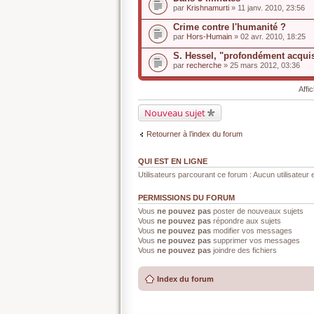
par
Krishnamurti
» 11 janv. 2010, 23:56
Crime contre l'humanité ?
par
Hors-Humain
» 02 avr. 2010, 18:25
S. Hessel, "profondément acquis
par
recherche
» 25 mars 2012, 03:36
Affi
Nouveau sujet
Retourner à l’index du forum
QUI EST EN LIGNE
Utilisateurs parcourant ce forum : Aucun utilisateur e
PERMISSIONS DU FORUM
Vous
ne pouvez pas
poster de nouveaux sujets
Vous
ne pouvez pas
répondre aux sujets
Vous
ne pouvez pas
modifier vos messages
Vous
ne pouvez pas
supprimer vos messages
Vous
ne pouvez pas
joindre des fichiers
Index du forum