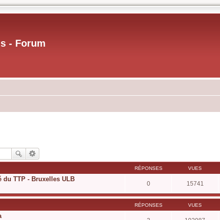
us - Forum
RÉPONSES
VUES
té du TTP - Bruxelles ULB
0
15741
RÉPONSES
VUES
a