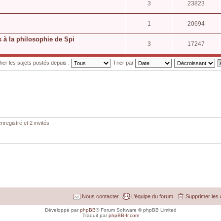
3
23823
1
20694
 à la philosophie de Spi
3
17247
cher les sujets postés depuis :
Trier par
nregistré et 2 invités
Nous contacter
L’équipe du forum
Supprimer les 
Développé par
phpBB
® Forum Software © phpBB Limited
Traduit par
phpBB-fr.com