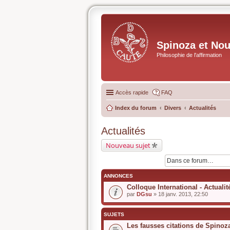
Spinoza et No
Philosophie de l'affirmation
Accès rapide
FAQ
Index du forum
Divers
Actualités
Actualités
Nouveau sujet
ANNONCES
Colloque International - Actuali
par
DGsu
» 18 janv. 2013, 22:50
SUJETS
Les fausses citations de Spinoz