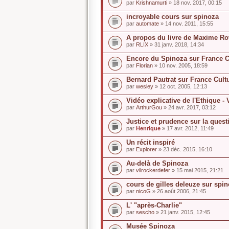
par
Krishnamurti
» 18 nov. 2017, 00:15
incroyable cours sur spinoza
par
automate
» 14 nov. 2011, 15:55
A propos du livre de Maxime Ro
par
RLIX
» 31 janv. 2018, 14:34
Encore du Spinoza sur France Cu
par
Florian
» 10 nov. 2005, 18:59
Bernard Pautrat sur France Cult
par
wesley
» 12 oct. 2005, 12:13
Vidéo explicative de l'Ethique - 
par
ArthurGou
» 24 avr. 2017, 03:12
Justice et prudence sur la quest
par
Henrique
» 17 avr. 2012, 11:49
Un récit inspiré
par
Explorer
» 23 déc. 2015, 16:10
Au-delà de Spinoza
par
vilrockerdefer
» 15 mai 2015, 21:21
cours de gilles deleuze sur spi
par
nicoG
» 26 août 2006, 21:45
L' "après-Charlie"
par
sescho
» 21 janv. 2015, 12:45
Musée Spinoza