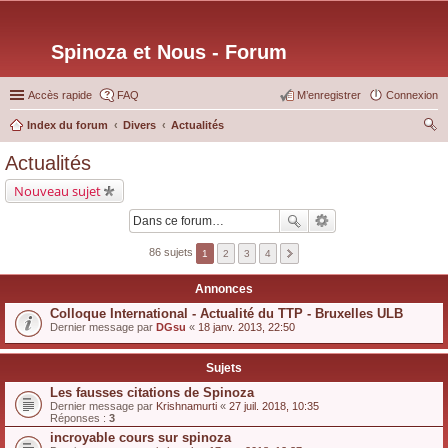
Spinoza et Nous - Forum
Accès rapide
FAQ
M’enregistrer
Connexion
Index du forum
Divers
Actualités
ec
Actualités
her
Nouveau sujet
ch
er
86 sujets
1
2
3
4
Annonces
Colloque International - Actualité du TTP - Bruxelles ULB
Dernier message par
DGsu
«
18 janv. 2013, 22:50
Sujets
Les fausses citations de Spinoza
Dernier message par
Krishnamurti
«
27 juil. 2018, 10:35
Réponses :
3
incroyable cours sur spinoza