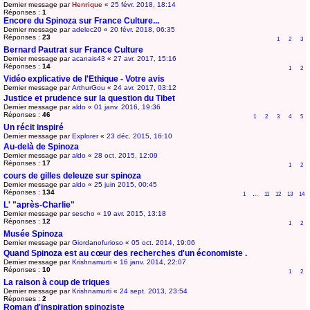
Dernier message par
Henrique
«
25 févr. 2018, 18:14
Réponses :
1
Encore du Spinoza sur France Culture...
Dernier message par
adelec20
«
20 févr. 2018, 06:35
Réponses :
23
1
2
3
Bernard Pautrat sur France Culture
Dernier message par
acanais43
«
27 avr. 2017, 15:16
Réponses :
14
1
2
Vidéo explicative de l'Ethique - Votre avis
Dernier message par
ArthurGou
«
24 avr. 2017, 03:12
Justice et prudence sur la question du Tibet
Dernier message par
aldo
«
01 janv. 2016, 19:36
Réponses :
46
1
2
3
4
5
Un récit inspiré
Dernier message par
Explorer
«
23 déc. 2015, 16:10
Au-delà de Spinoza
Dernier message par
aldo
«
28 oct. 2015, 12:09
Réponses :
17
1
2
cours de gilles deleuze sur spinoza
Dernier message par
aldo
«
25 juin 2015, 00:45
Réponses :
134
1
…
11
12
13
14
L' "après-Charlie"
Dernier message par
sescho
«
19 avr. 2015, 13:18
Réponses :
12
1
2
Musée Spinoza
Dernier message par
Giordanofurioso
«
05 oct. 2014, 19:06
Quand Spinoza est au cœur des recherches d'un économiste .
Dernier message par
Krishnamurti
«
16 janv. 2014, 22:07
Réponses :
10
1
2
La raison à coup de triques
Dernier message par
Krishnamurti
«
24 sept. 2013, 23:54
Réponses :
2
Roman d'inspiration spinoziste