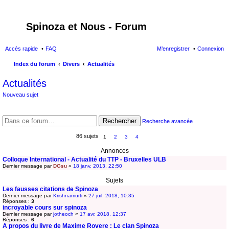
Spinoza et Nous - Forum
Accès rapide
FAQ
M’enregistrer
Connexion
Index du forum
Divers
Actualités
ec
Actualités
her
Nouveau sujet
ch
er
Rechercher
Recherche avancée
86 sujets
1
2
3
4
Annonces
Colloque International - Actualité du TTP - Bruxelles ULB
Dernier message par
DGsu
«
18 janv. 2013, 22:50
Sujets
Les fausses citations de Spinoza
Dernier message par
Krishnamurti
«
27 juil. 2018, 10:35
Réponses :
3
incroyable cours sur spinoza
Dernier message par
jotheoch
«
17 avr. 2018, 12:37
Réponses :
6
A propos du livre de Maxime Rovere : Le clan Spinoza