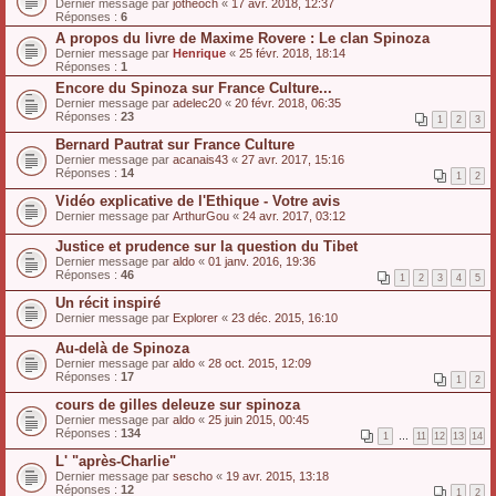
Dernier message par
jotheoch
«
17 avr. 2018, 12:37
Réponses :
6
A propos du livre de Maxime Rovere : Le clan Spinoza
Dernier message par
Henrique
«
25 févr. 2018, 18:14
Réponses :
1
Encore du Spinoza sur France Culture...
Dernier message par
adelec20
«
20 févr. 2018, 06:35
Réponses :
23
1
2
3
Bernard Pautrat sur France Culture
Dernier message par
acanais43
«
27 avr. 2017, 15:16
Réponses :
14
1
2
Vidéo explicative de l'Ethique - Votre avis
Dernier message par
ArthurGou
«
24 avr. 2017, 03:12
Justice et prudence sur la question du Tibet
Dernier message par
aldo
«
01 janv. 2016, 19:36
Réponses :
46
1
2
3
4
5
Un récit inspiré
Dernier message par
Explorer
«
23 déc. 2015, 16:10
Au-delà de Spinoza
Dernier message par
aldo
«
28 oct. 2015, 12:09
Réponses :
17
1
2
cours de gilles deleuze sur spinoza
Dernier message par
aldo
«
25 juin 2015, 00:45
Réponses :
134
1
…
11
12
13
14
L' "après-Charlie"
Dernier message par
sescho
«
19 avr. 2015, 13:18
Réponses :
12
1
2