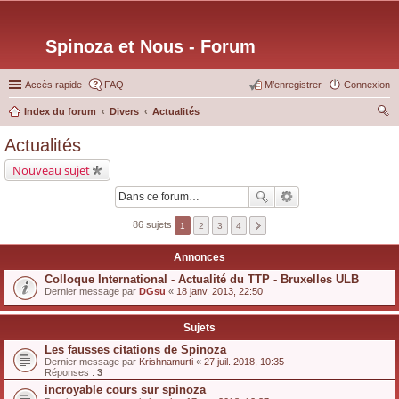
Spinoza et Nous - Forum
Accès rapide
FAQ
M’enregistrer
Connexion
Index du forum
Divers
Actualités
ec
Actualités
her
Nouveau sujet
ch
er
86 sujets
1
2
3
4
Annonces
Colloque International - Actualité du TTP - Bruxelles ULB
Dernier message par
DGsu
«
18 janv. 2013, 22:50
Sujets
Les fausses citations de Spinoza
Dernier message par
Krishnamurti
«
27 juil. 2018, 10:35
Réponses :
3
incroyable cours sur spinoza