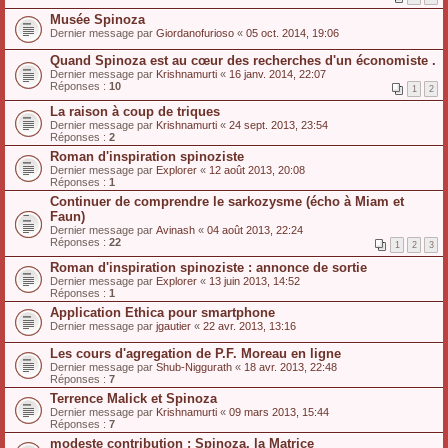
Musée Spinoza
Dernier message par
Giordanofurioso
«
05 oct. 2014, 19:06
Quand Spinoza est au cœur des recherches d'un économiste .
Dernier message par
Krishnamurti
«
16 janv. 2014, 22:07
Réponses :
10
1
2
La raison à coup de triques
Dernier message par
Krishnamurti
«
24 sept. 2013, 23:54
Réponses :
2
Roman d'inspiration spinoziste
Dernier message par
Explorer
«
12 août 2013, 20:08
Réponses :
1
Continuer de comprendre le sarkozysme (écho à Miam et
Faun)
Dernier message par
Avinash
«
04 août 2013, 22:24
Réponses :
22
1
2
3
Roman d'inspiration spinoziste : annonce de sortie
Dernier message par
Explorer
«
13 juin 2013, 14:52
Réponses :
1
Application Ethica pour smartphone
Dernier message par
jgautier
«
22 avr. 2013, 13:16
Les cours d'agregation de P.F. Moreau en ligne
Dernier message par
Shub-Niggurath
«
18 avr. 2013, 22:48
Réponses :
7
Terrence Malick et Spinoza
Dernier message par
Krishnamurti
«
09 mars 2013, 15:44
Réponses :
7
modeste contribution : Spinoza, la Matrice