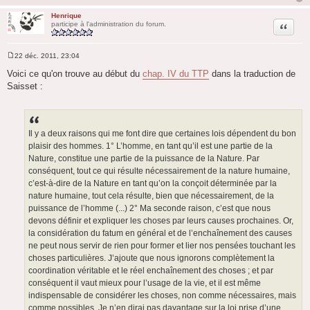
Henrique
Citation
participe à l'administration du forum.
22 déc. 2011, 23:04
M
e
Voici ce qu'on trouve au début du
chap. IV du TTP
dans la traduction de
s
Saisset :
s
a
g
e
Il y a deux raisons qui me font dire que certaines lois dépendent du bon
plaisir des hommes. 1° L’homme, en tant qu’il est une partie de la
Nature, constitue une partie de la puissance de la Nature. Par
conséquent, tout ce qui résulte nécessairement de la nature humaine,
c’est-à-dire de la Nature en tant qu’on la conçoit déterminée par la
nature humaine, tout cela résulte, bien que nécessairement, de la
puissance de l’homme (...) 2° Ma seconde raison, c’est que nous
devons définir et expliquer les choses par leurs causes prochaines. Or,
la considération du fatum en général et de l’enchaînement des causes
ne peut nous servir de rien pour former et lier nos pensées touchant les
choses particulières. J’ajoute que nous ignorons complètement la
coordination véritable et le réel enchaînement des choses ; et par
conséquent il vaut mieux pour l’usage de la vie, et il est même
indispensable de considérer les choses, non comme nécessaires, mais
comme possibles. Je n’en dirai pas davantage sur la loi prise d’une