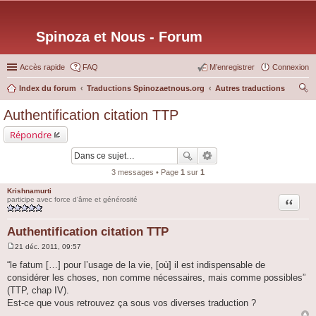
Spinoza et Nous - Forum
Accès rapide
FAQ
M’enregistrer
Connexion
Index du forum
Traductions Spinozaetnous.org
Autres traductions
ec
Authentification citation TTP
her
Répondre
ch
er
3 messages • Page
1
sur
1
Krishnamurti
Citation
participe avec force d'âme et générosité
Authentification citation TTP
21 déc. 2011, 09:57
M
e
“le fatum […] pour l’usage de la vie, [où] il est indispensable de
s
considérer les choses, non comme nécessaires, mais comme possibles”
s
a
(TTP, chap IV).
g
Est-ce que vous retrouvez ça sous vos diverses traduction ?
e