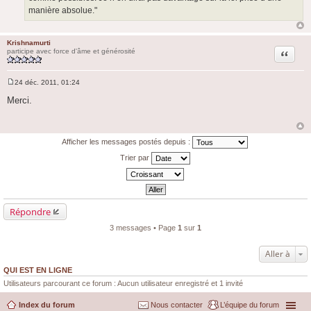
manière absolue."
Krishnamurti
Citation
participe avec force d'âme et générosité
24 déc. 2011, 01:24
M
e
Merci.
s
s
a
g
e
Afficher les messages postés depuis :
Trier par
Répondre
3 messages • Page
1
sur
1
Aller à
QUI EST EN LIGNE
Utilisateurs parcourant ce forum : Aucun utilisateur enregistré et 1 invité
Index du forum
Nous contacter
L’équipe du forum