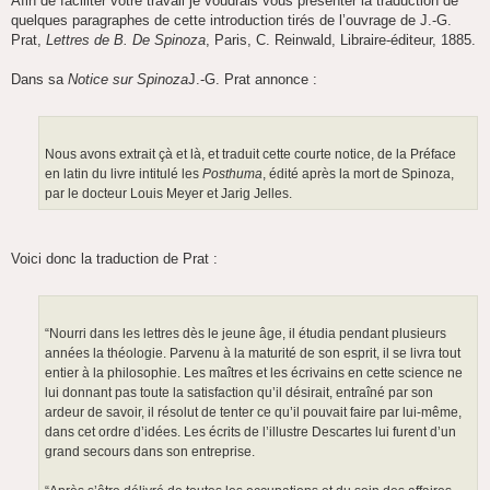
Afin de faciliter votre travail je voudrais vous présenter la traduction de
quelques paragraphes de cette introduction tirés de l’ouvrage de J.-G.
Prat,
Lettres de B. De Spinoza
, Paris, C. Reinwald, Libraire-éditeur, 1885.
Dans sa
Notice sur Spinoza
J.-G. Prat annonce :
Nous avons extrait çà et là, et traduit cette courte notice, de la Préface
en latin du livre intitulé les
Posthuma
, édité après la mort de Spinoza,
par le docteur Louis Meyer et Jarig Jelles.
Voici donc la traduction de Prat :
“Nourri dans les lettres dès le jeune âge, il étudia pendant plusieurs
années la théologie. Parvenu à la maturité de son esprit, il se livra tout
entier à la philosophie. Les maîtres et les écrivains en cette science ne
lui donnant pas toute la satisfaction qu’il désirait, entraîné par son
ardeur de savoir, il résolut de tenter ce qu’il pouvait faire par lui-même,
dans cet ordre d’idées. Les écrits de l’illustre Descartes lui furent d’un
grand secours dans son entreprise.