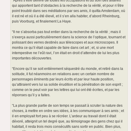
“Après s’être délivré de toutes les occupations et du soin des affaires
qui apportent tant d’obstacles à la recherche de la vérité, et pour n’être
point troublé dans ses méditations par ses amis, il quitta Amsterdam, où
il est né et où il a été élevé, et il s’en alla habiter, d’abord Rheinburg,
puis Voorburg, et finalement La Haye.
“Il ne s’absorba pas tout entier dans la recherche de la vérité ; mais il
s’exerça aussi particulièrement dans la science de l’optique, tournant et
polissant des verres destinés aux télescopes et aux microscopes. Il
montra ce qu’il était capable de faire dans cet art ; et, si une mort
intempestive ne l’eût ravi, l’on était en droit d’attendre de lui les plus
importantes découvertes.
“Encore qu’il se soit entièrement séquestré du monde, et retiré dans la
solitude, il fut néanmoins en relations avec un certain nombre de
personnages éminents par leurs écrits et par leur haute position,
qu’attiraient vers lui sa solide érudition et la pénétration de son esprit ;
comme on le peut voir par les lettres qui lui ont été écrites, et par les
réponses qu’il y a faites.
“La plus grande partie de son temps se passait à scruter la nature des
choses, à mettre en ordre ses idées, à les communiquer à ses amis ; et
il en employait fort peu à se récréer. L’ardeur au travail dont il était
dévoré, atteignit un tel degré que, au témoignage des gens chez qui il
habitait, il resta trois mois consécutifs sans sortir en public. Bien plus,