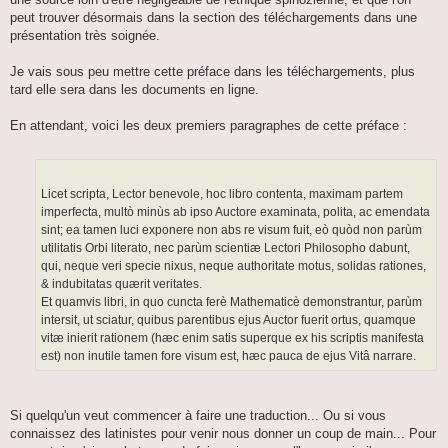
peut trouver désormais dans la section des téléchargements dans une
présentation très soignée.
Je vais sous peu mettre cette préface dans les téléchargements, plus
tard elle sera dans les documents en ligne.
En attendant, voici les deux premiers paragraphes de cette préface :
Licet scripta, Lector benevole, hoc libro contenta, maximam partem
imperfecta, multò minùs ab ipso Auctore examinata, polita, ac emendata
sint; ea tamen luci exponere non abs re visum fuit, eò quòd non parùm
utilitatis Orbi literato, nec parùm scientiæ Lectori Philosopho dabunt,
qui, neque veri specie nixus, neque authoritate motus, solidas rationes,
& indubitatas quærit veritates.
Et quamvis libri, in quo cuncta ferè Mathematicè demonstrantur, parùm
intersit, ut sciatur, quibus parentibus ejus Auctor fuerit ortus, quamque
vitæ inierit rationem (hæc enim satis superque ex his scriptis manifesta
est) non inutile tamen fore visum est, hæc pauca de ejus Vitâ narrare.
Si quelqu'un veut commencer à faire une traduction... Ou si vous
connaissez des latinistes pour venir nous donner un coup de main... Pour