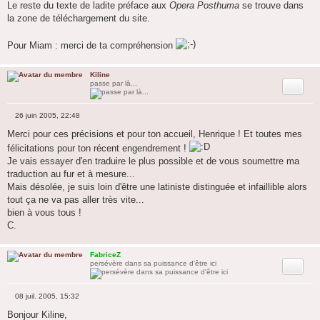
Le reste du texte de ladite préface aux
Opera Posthuma
se trouve dans
la zone de téléchargement du site.
Pour Miam : merci de ta compréhension
Kiline
Citation
passe par là...
26 juin 2005, 22:48
M
e
Merci pour ces précisions et pour ton accueil, Henrique ! Et toutes mes
s
félicitations pour ton récent engendrement !
s
a
Je vais essayer d'en traduire le plus possible et de vous soumettre ma
g
traduction au fur et à mesure...
e
Mais désolée, je suis loin d'être une latiniste distinguée et infaillible alors
tout ça ne va pas aller très vite...
bien à vous tous !
C.
FabriceZ
Citation
persévère dans sa puissance d'être ici
08 juil. 2005, 15:32
M
e
Bonjour Kiline,
s