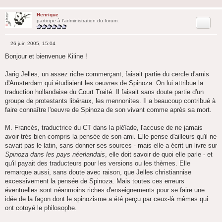
Henrique
Citation
participe à l'administration du forum.
26 juin 2005, 15:04
M
e
Bonjour et bienvenue Kiline !
s
s
a
Jarig Jelles, un assez riche commerçant, faisait partie du cercle d'amis
g
d'Amsterdam qui étudiaient les oeuvres de Spinoza. On lui attribue la
e
traduction hollandaise du Court Traité. Il faisait sans doute partie d'un
groupe de protestants libéraux, les mennonites. Il a beaucoup contribué à
faire connaître l'oeuvre de Spinoza de son vivant comme après sa mort.
M. Francès, traductrice du CT dans la pléïade, l'accuse de ne jamais
avoir très bien compris la pensée de son ami. Elle pense d'ailleurs qu'il ne
savait pas le latin, sans donner ses sources - mais elle a écrit un livre sur
Spinoza dans les pays néerlandais
, elle doit savoir de quoi elle parle - et
qu'il payait des traducteurs pour les versions ou les thèmes. Elle
remarque aussi, sans doute avec raison, que Jelles christiannise
excessivement la pensée de Spinoza. Mais toutes ces erreurs
éventuelles sont néanmoins riches d'enseignements pour se faire une
idée de la façon dont le spinozisme a été perçu par ceux-là mêmes qui
ont cotoyé le philosophe.