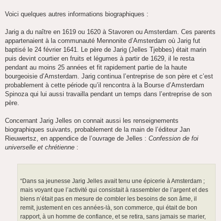
s
a
Voici quelques autres informations biographiques :
g
e
Jarig a du naître en 1619 ou 1620 à Stavoren ou Amsterdam. Ces parents
appartenaient à la communauté Mennonite d’Amsterdam où Jarig fut
baptisé le 24 février 1641. Le père de Jarig (Jelles Tjebbes) était marin
puis devint courtier en fruits et légumes à partir de 1629, il le resta
pendant au moins 25 années et fit rapidement partie de la haute
bourgeoisie d’Amsterdam. Jarig continua l’entreprise de son père et c’est
probablement à cette période qu’il rencontra à la Bourse d’Amsterdam
Spinoza qui lui aussi travailla pendant un temps dans l’entreprise de son
père.
Concernant Jarig Jelles on connait aussi les renseignements
biographiques suivants, probablement de la main de l’éditeur Jan
Rieuwertsz, en appendice de l’ouvrage de Jelles :
Confession de foi
universelle et chrétienne
:
“Dans sa jeunesse Jarig Jelles avait tenu une épicerie à Amsterdam ;
mais voyant que l’activité qui consistait à rassembler de l’argent et des
biens n’était pas en mesure de combler les besoins de son âme, il
remit, justement en ces années-là, son commerce, qui était de bon
rapport, à un homme de confiance, et se retira, sans jamais se marier,