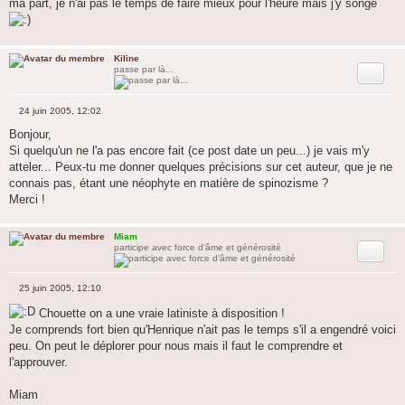
ma part, je n'ai pas le temps de faire mieux pour l'heure mais j'y songe
Kiline
Citation
passe par là...
24 juin 2005, 12:02
M
e
Bonjour,
s
Si quelqu'un ne l'a pas encore fait (ce post date un peu...) je vais m'y
s
a
atteler... Peux-tu me donner quelques précisions sur cet auteur, que je ne
g
connais pas, étant une néophyte en matière de spinozisme ?
e
Merci !
Miam
Citation
participe avec force d'âme et générosité
25 juin 2005, 12:10
M
e
Chouette on a une vraie latiniste à disposition !
s
Je comprends fort bien qu'Henrique n'ait pas le temps s'il a engendré voici
s
a
peu. On peut le déplorer pour nous mais il faut le comprendre et
g
l'approuver.
e
Miam