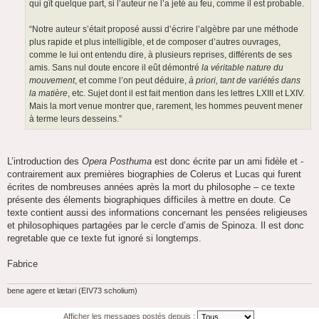
qui gît quelque part, si l’auteur ne l’a jeté au feu, comme il est probable.
“Notre auteur s’était proposé aussi d’écrire l’algèbre par une méthode
plus rapide et plus intelligible, et de composer d’autres ouvrages,
comme le lui ont entendu dire, à plusieurs reprises, différents de ses
amis. Sans nul doute encore il eût démontré
la véritable nature du
mouvement
, et comme l’on peut déduire,
à priori, tant de variétés dans
la matière
, etc. Sujet dont il est fait mention dans les lettres LXIII et LXIV.
Mais la mort venue montrer que, rarement, les hommes peuvent mener
à terme leurs desseins.”
L’introduction des
Opera Posthuma
est donc écrite par un ami fidèle et -
contrairement aux premières biographies de Colerus et Lucas qui furent
écrites de nombreuses années après la mort du philosophe – ce texte
présente des élements biographiques difficiles à mettre en doute. Ce
texte contient aussi des informations concernant les pensées religieuses
et philosophiques partagées par le cercle d’amis de Spinoza. Il est donc
regretable que ce texte fut ignoré si longtemps.
Fabrice
bene agere et lætari (EIV73 scholium)
Afficher les messages postés depuis :