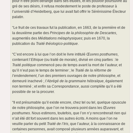
pour n’être point dérangé dans ses études, et les pouvoir poursuivre au
gré de ses désirs, il refusa modestement le poste de professeur à
l’université d’Heidelberg, que lui avait fait offrir le Sérénissime Électeur
palatin.
“Le fruit de ces travaux fut la publication, en 1663, de la première et de
la deuxième partie des
Principes de la philosophie de Descartes
,
augmentés des
Méditations métaphysiques
; puis en 1670, la
publication du
Traité théologico-politique
.
“C’est encore à lui que l’on doit le livre intitulé
Œuvres posthumes
,
contenant l’
Ethique
(ou traité de morale), divisé en cinq parties : le
Traité politique
commencé peu de temps avant la mort de l’auteur, et
qu’il n’eut pas le temps de terminer ; le
Traité de la réforme de
l’endendement
, l’un des premiers ouvrages de notre philosophe, et
demeuré inachevé ;
l’Abrégé de la grammaire hébraïque
, également
non terminé ; et enfin sa
Correspondance
, aussi complète qu’il a été
possible de se la procurer.
“Il est présumable qu’il existe encore, chez tel ou tel, quelque opuscule
de notre philosophe, que l’on ne trouvera point dans les
Œuvres
posthumes
. Nous estimons, toutefois, que l’on n’y rencontrerait rien qui
n’ait été dit fort souvent dans les autres écrits. A moins que l’on ne
veuille parler du petit
Traité de l’Iris
, que l’auteur, à la connaissance de
certaines personnes, avait composé plusieurs années auparavant, et