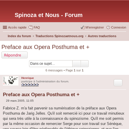
Spinoza et Nous - Forum
Accès rapide
FAQ
M’enregistrer
Connexion
Index du forum
Traductions Spinozaetnous.org
Autres traductions
ec
Preface aux Opera Posthuma et +
her
Répondre
ch
er
6 messages • Page
1
sur
1
Henrique
Citation
participe à l'administration du forum.
Preface aux Opera Posthuma et +
29 mars 2005, 11:05
M
e
Fabrice Z. m'a fait parvenir sa numérisation de la préface aux Opera
s
Posthuma de Jarig Jelles. Qu'il soit remercié ici pour ce travail minutieux
s
a
qui sera très utile à la connaissance du spinozisme. Qu'il me soit permis
g
par la même occasion de remercier Serge pour son travail sur Sénèque,
e
une source loin d'être négligeable de l'éthique spinozienne, et que l'on