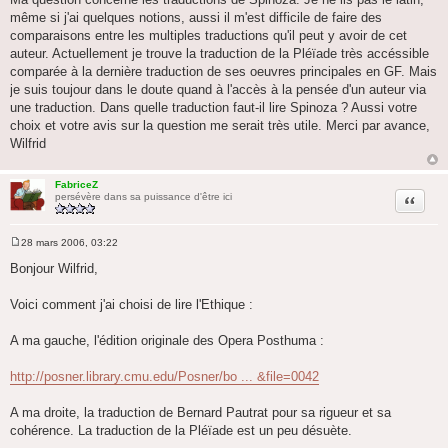
même si j'ai quelques notions, aussi il m'est difficile de faire des
comparaisons entre les multiples traductions qu'il peut y avoir de cet
auteur. Actuellement je trouve la traduction de la Pléïade très accéssible
comparée à la dernière traduction de ses oeuvres principales en GF. Mais
je suis toujour dans le doute quand à l'accès à la pensée d'un auteur via
une traduction. Dans quelle traduction faut-il lire Spinoza ? Aussi votre
choix et votre avis sur la question me serait très utile. Merci par avance,
Wilfrid
FabriceZ
Citation
persévère dans sa puissance d'être ici
28 mars 2006, 03:22
M
e
Bonjour Wilfrid,
s
s
a
Voici comment j'ai choisi de lire l'Ethique :
g
e
A ma gauche, l'édition originale des Opera Posthuma :
http://posner.library.cmu.edu/Posner/bo ... &file=0042
A ma droite, la traduction de Bernard Pautrat pour sa rigueur et sa
cohérence. La traduction de la Pléïade est un peu désuète.