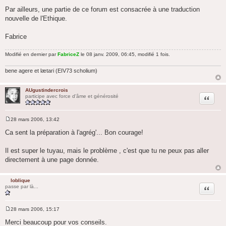
Par ailleurs, une partie de ce forum est consacrée à une traduction
nouvelle de l'Ethique.
Fabrice
Modifié en dernier par
FabriceZ
le 08 janv. 2009, 06:45, modifié 1 fois.
bene agere et lætari (EIV73 scholium)
AUgustindercrois
Citation
participe avec force d'âme et générosité
28 mars 2006, 13:42
M
e
Ca sent la préparation à l'agrég'... Bon courage!
s
s
a
Il est super le tuyau, mais le problème , c'est que tu ne peux pas aller
g
directement à une page donnée.
e
loblique
Citation
passe par là...
28 mars 2006, 15:17
M
e
Merci beaucoup pour vos conseils.
s