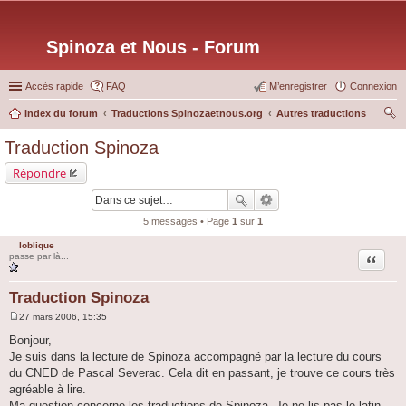
Spinoza et Nous - Forum
Accès rapide
FAQ
M’enregistrer
Connexion
Index du forum
Traductions Spinozaetnous.org
Autres traductions
ec
Traduction Spinoza
her
Répondre
ch
er
5 messages • Page
1
sur
1
loblique
Citation
passe par là...
Traduction Spinoza
27 mars 2006, 15:35
M
e
Bonjour,
s
Je suis dans la lecture de Spinoza accompagné par la lecture du cours
s
a
du CNED de Pascal Severac. Cela dit en passant, je trouve ce cours très
g
agréable à lire.
e
Ma question concerne les traductions de Spinoza. Je ne lis pas le latin,