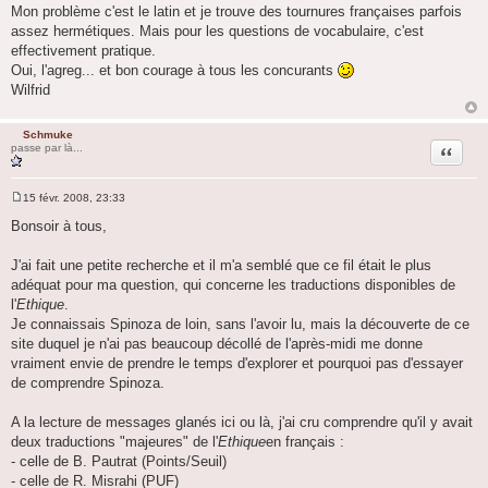
Mon problème c'est le latin et je trouve des tournures françaises parfois
s
a
assez hermétiques. Mais pour les questions de vocabulaire, c'est
g
effectivement pratique.
e
Oui, l'agreg... et bon courage à tous les concurants
Wilfrid
Schmuke
Citation
passe par là...
15 févr. 2008, 23:33
M
e
Bonsoir à tous,
s
s
a
J'ai fait une petite recherche et il m'a semblé que ce fil était le plus
g
adéquat pour ma question, qui concerne les traductions disponibles de
e
l'
Ethique
.
Je connaissais Spinoza de loin, sans l'avoir lu, mais la découverte de ce
site duquel je n'ai pas beaucoup décollé de l'après-midi me donne
vraiment envie de prendre le temps d'explorer et pourquoi pas d'essayer
de comprendre Spinoza.
A la lecture de messages glanés ici ou là, j'ai cru comprendre qu'il y avait
deux traductions "majeures" de l'
Ethique
en français :
- celle de B. Pautrat (Points/Seuil)
- celle de R. Misrahi (PUF)