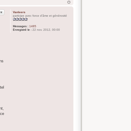
Citation
Vanleers
participe avec force d'âme et générosité
Messages :
1485
Enregistré le :
22 nov. 2012, 00:00
ens
tel
nt,
nce