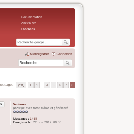
Documentation
Ancien site
Facebook
M’enregistrer
Connexion
messages
1
…
4
5
6
7
8
Citation
Vanleers
participe avec force d'âme et générosité
Messages :
1485
Enregistré le :
22 nov. 2012, 00:00