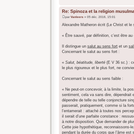
Re: Spinoza et la religion musulm
par
Vanleers
»
05 déc. 2016, 15:01
M
e
Alexandre Matheron écrit (Le Christ et le
s
s
a
« Être sauvé, par définition, c’est être au 
g
e
Il distingue un
salut au sens fort
et un
sal
Concernant le salut au sens fort :
«
Salut, béatitude, liberté
(E V 36 sc.) : c
le plus rigoureux et le plus fort, ne convi
Concernant le salut au sens faible :
« Ne peut-on concevoir, à la limite, la po
sentiment, cela va sans dire, dépendrait 
dépendre de telle ou telle conjoncture sing
passerait, pratiquement, comme si la fort
l’entamerait : attaché à toutes nos percep
il serait d’une parfaite constance : ressu
à notre disposition. Que demander de plus
Cette joie hypothétique, reconnaissons-le,
pendant la durée du corps que l’âme est 