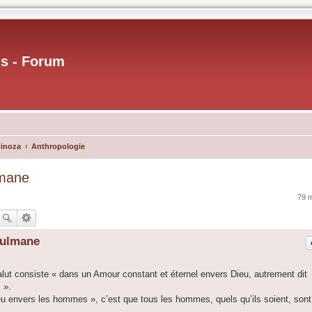
us - Forum
pinoza
Anthropologie
lmane
79 
sulmane
alut consiste « dans un Amour constant et éternel envers Dieu, autrement dit
 ».
ieu envers les hommes », c’est que tous les hommes, quels qu’ils soient, sont