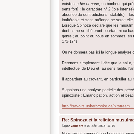
existence
hic et nunc
, un bonheur qui pré
sens fort] : le caractère n° 2 (joie intense
absence de contradictions, stabilité) – les 
inaltérable et sans mélange ne serait-ell
Lorsque Spinoza déclare que les musulma
dont ils ne se libéreront pourtant ni ici-ba
genre ; au point où nous en sommes, en to
173-174)
On ne donnera pas ici la longue analyse 
Retenons simplement l’idée que le salut, s
intellectuel de Dieu et, au sens faible, l’a
Il appartient au croyant, en particulier au
Signalons une analyse partielle des préc
spinoziste : Émancipation, action et béat
http://savoirs.usherbrooke.ca/bitstream 
Re: Spinoza et la religion musulm
par
Vanleers
»
09 déc. 2016, 11:10
M
e
Nous avons supposé que la religion unive