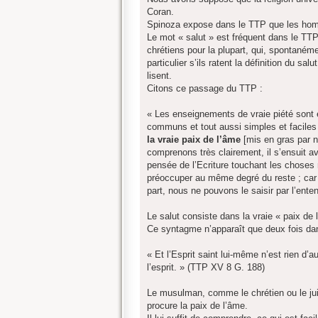
s
Coran.
s
a
Spinoza expose dans le TTP que les homm
g
Le mot « salut » est fréquent dans le TTP 
e
chrétiens pour la plupart, qui, spontaném
particulier s’ils ratent la définition du s
lisent.
Citons ce passage du TTP :
« Les enseignements de vraie piété sont en
communs et tout aussi simples et facile
la vraie paix de l’âme
[mis en gras par 
comprenons très clairement, il s’ensuit
pensée de l’Ecriture touchant les choses n
préoccuper au même degré du reste ; car le
part, nous ne pouvons le saisir par l’ente
Le salut consiste dans la vraie « paix de 
Ce syntagme n’apparaît que deux fois dan
« Et l’Esprit saint lui-même n’est rien d’a
l’esprit. » (TTP XV 8 G. 188)
Le musulman, comme le chrétien ou le juif,
procure la paix de l’âme.