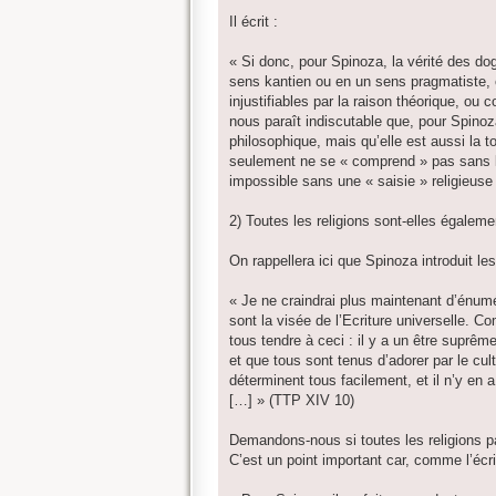
Il écrit :
« Si donc, pour Spinoza, la vérité des dogm
sens kantien ou en un sens pragmatiste, 
injustifiables par la raison théorique, ou 
nous paraît indiscutable que, pour Spinoza
philosophique, mais qu’elle est aussi la tou
seulement ne se « comprend » pas sans la
impossible sans une « saisie » religieuse 
2) Toutes les religions sont-elles égaleme
On rappellera ici que Spinoza introduit le
« Je ne craindrai plus maintenant d’énumé
sont la visée de l’Ecriture universelle. C
tous tendre à ceci : il y a un être suprême
et que tous sont tenus d’adorer par le culte
déterminent tous facilement, et il n’y en 
[…] » (TTP XIV 10)
Demandons-nous si toutes les religions pa
C’est un point important car, comme l’écri