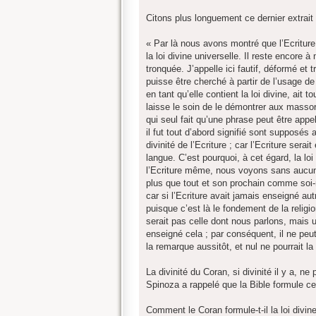
Citons plus longuement ce dernier extrait
« Par là nous avons montré que l’Ecriture 
la loi divine universelle. Il reste encore 
tronquée. J’appelle ici fautif, déformé et 
puisse être cherché à partir de l’usage de 
en tant qu’elle contient la loi divine, a
laisse le soin de le démontrer aux massor
qui seul fait qu’une phrase peut être app
il fut tout d’abord signifié sont supposés
divinité de l’Ecriture ; car l’Ecriture ser
langue. C’est pourquoi, à cet égard, la lo
l’Ecriture même, nous voyons sans aucune
plus que tout et son prochain comme soi-mê
car si l’Ecriture avait jamais enseigné au
puisque c’est là le fondement de la religion
serait pas celle dont nous parlons, mais u
enseigné cela ; par conséquent, il ne peu
la remarque aussitôt, et nul ne pourrait 
La divinité du Coran, si divinité il y a, ne 
Spinoza a rappelé que la Bible formule ce
Comment le Coran formule-t-il la loi divine