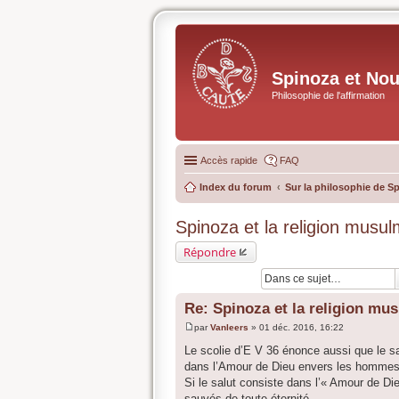
Spinoza et No
Philosophie de l'affirmation
Accès rapide
FAQ
Index du forum
Sur la philosophie de S
Spinoza et la religion musu
Répondre
Re: Spinoza et la religion mu
par
Vanleers
»
01 déc. 2016, 16:22
M
e
Le scolie d’E V 36 énonce aussi que le s
s
dans l’Amour de Dieu envers les hommes
s
a
Si le salut consiste dans l’« Amour de D
g
sauvés de toute éternité.