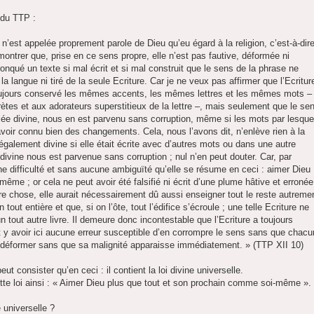
 du TTP :
n’est appelée proprement parole de Dieu qu’eu égard à la religion, c’est-à-dir
à montrer que, prise en ce sens propre, elle n’est pas fautive, déformée ni
tronqué un texte si mal écrit et si mal construit que le sens de la phrase ne
la langue ni tiré de la seule Ecriture. Car je ne veux pas affirmer que l’Ecritur
it toujours conservé les mêmes accents, les mêmes lettres et les mêmes mots – 
ètes et aux adorateurs superstitieux de la lettre –, mais seulement que le se
elée divine, nous en est parvenu sans corruption, même si les mots par lesque
 avoir connu bien des changements. Cela, nous l’avons dit, n’enlève rien à la
ait également divine si elle était écrite avec d’autres mots ou dans une autre
i divine nous est parvenue sans corruption ; nul n’en peut douter. Car, par
 difficulté et sans aucune ambiguïté qu’elle se résume en ceci : aimer Dieu
me ; or cela ne peut avoir été falsifié ni écrit d’une plume hâtive et erronée
tre chose, elle aurait nécessairement dû aussi enseigner tout le reste autreme
 tout entière et que, si on l’ôte, tout l’édifice s’écroule ; une telle Ecriture ne
n tout autre livre. Il demeure donc incontestable que l’Ecriture a toujours
t y avoir ici aucune erreur susceptible d’en corrompre le sens sans que chacu
la déformer sans que sa malignité apparaisse immédiatement. » (TTP XII 10)
peut consister qu’en ceci : il contient la loi divine universelle.
tte loi ainsi : « Aimer Dieu plus que tout et son prochain comme soi-même ».
 universelle ?