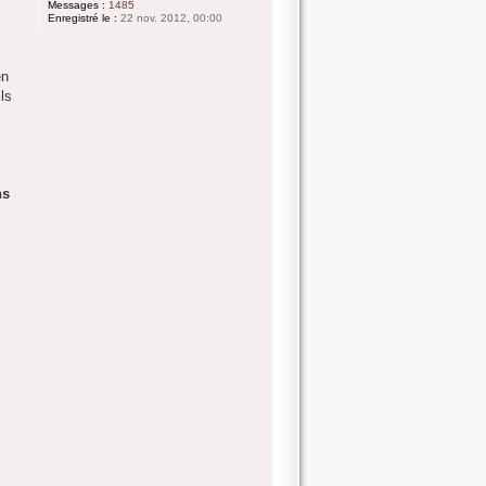
Messages :
1485
Enregistré le :
22 nov. 2012, 00:00
en
ls
ns