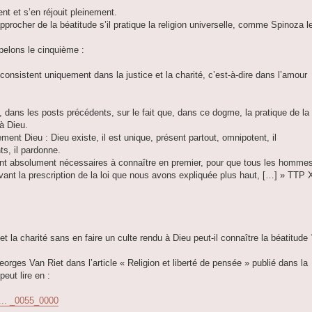
nt et s’en réjouit pleinement.
approcher de la béatitude s’il pratique la religion universelle, comme Spinoza l
pelons le cinquième :
consistent uniquement dans la justice et la charité, c’est-à-dire dans l’amour
 dans les posts précédents, sur le fait que, dans ce dogme, la pratique de la
 à Dieu.
ent Dieu : Dieu existe, il est unique, présent partout, omnipotent, il
s, il pardonne.
ont absolument nécessaires à connaître en premier, pour que tous les hommes
vant la prescription de la loi que nous avons expliquée plus haut, […] » TTP 
 et la charité sans en faire un culte rendu à Dieu peut-il connaître la béatitude 
ges Van Riet dans l’article « Religion et liberté de pensée » publié dans la
eut lire en :
... _0055_0000