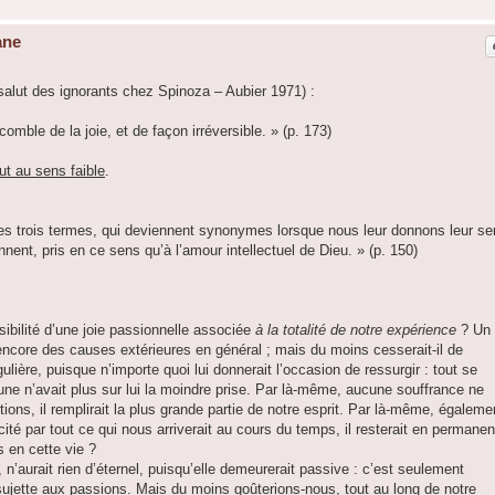
ane
 salut des ignorants chez Spinoza – Aubier 1971) :
comble de la joie, et de façon irréversible. » (p. 173)
ut au sens faible
.
es trois termes, qui deviennent synonymes lorsque nous leur donnons leur s
ennent, pris en ce sens qu’à l’amour intellectuel de Dieu. » (p. 150)
ssibilité d’une joie passionnelle associée
à la totalité de notre expérience
? Un 
encore des causes extérieures en général ; mais du moins cesserait-il de
ulière, puisque n’importe quoi lui donnerait l’occasion de ressurgir : tout se
une n’avait plus sur lui la moindre prise. Par là-même, aucune souffrance ne
tions, il remplirait la plus grande partie de notre esprit. Par là-même, égaleme
scité par tout ce qui nous arriverait au cours du temps, il resterait en permane
 en cette vie ?
 n’aurait rien d’éternel, puisqu’elle demeurerait passive : c’est seulement
sujette aux passions. Mais du moins goûterions-nous, tout au long de notre