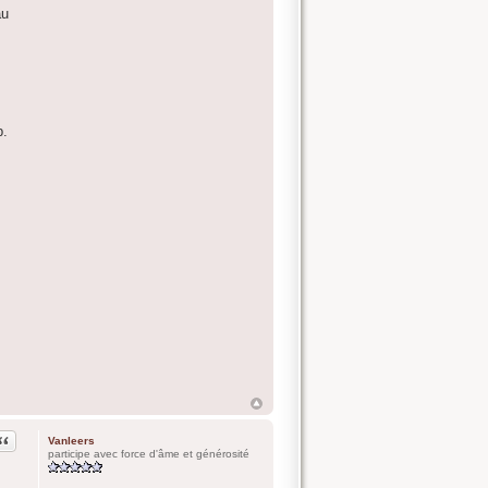
au
,
p.
Citation
Vanleers
participe avec force d'âme et générosité