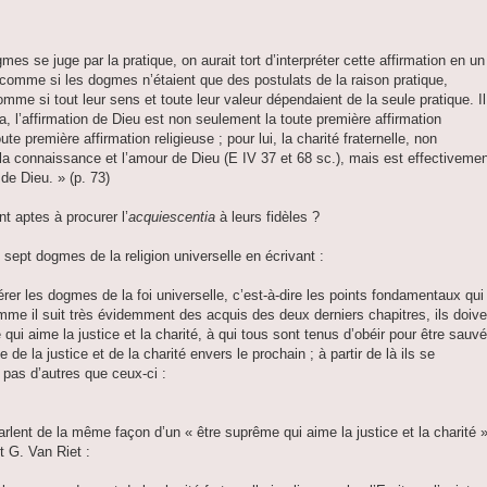
es se juge par la pratique, on aurait tort d’interpréter cette affirmation en un
comme si les dogmes n’étaient que des postulats de la raison pratique,
comme si tout leur sens et toute leur valeur dépendaient de la seule pratique. Il
, l’affirmation de Dieu est non seulement la toute première affirmation
te première affirmation religieuse ; pour lui, la charité fraternelle, non
 connaissance et l’amour de Dieu (E IV 37 et 68 sc.), mais est effectiveme
de Dieu. » (p. 73)
nt aptes à procurer l’
acquiescentia
à leurs fidèles ?
s sept dogmes de la religion universelle en écrivant :
rer les dogmes de la foi universelle, c’est-à-dire les points fondamentaux qui
omme il suit très évidemment des acquis des deux derniers chapitres, ils doive
 qui aime la justice et la charité, à qui tous sont tenus d’obéir pour être sauvé
 de la justice et de la charité envers le prochain ; à partir de là ils se
a pas d’autres que ceux-ci :
rlent de la même façon d’un « être suprême qui aime la justice et la charité »
t G. Van Riet :