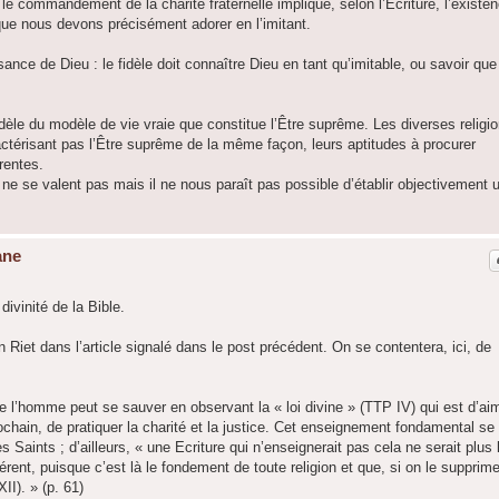
le commandement de la charité fraternelle implique, selon l’Ecriture, l’existe
que nous devons précisément adorer en l’imitant.
nce de Dieu : le fidèle doit connaître Dieu en tant qu’imitable, ou savoir que
fidèle du modèle de vie vraie que constitue l’Être suprême. Les diverses religi
ctérisant pas l’Être suprême de la même façon, leurs aptitudes à procurer
érentes.
 ne se valent pas mais il ne nous paraît pas possible d’établir objectivement 
ane
ivinité de la Bible.
n Riet dans l’article signalé dans le post précédent. On se contentera, ici, de
ue l’homme peut se sauver en observant la « loi divine » (TTP IV) qui est d’ai
ochain, de pratiquer la charité et la justice. Cet enseignement fondamental se
 Saints ; d’ailleurs, « une Ecriture qui n’enseignerait pas cela ne serait plus 
érent, puisque c’est là le fondement de toute religion et que, si on le supprime
II). » (p. 61)