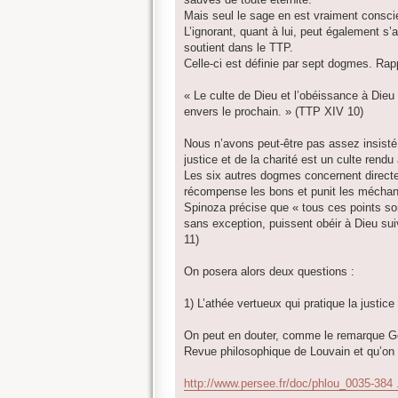
e
Mais seul le sage en est vraiment conscie
L’ignorant, quant à lui, peut également s’
soutient dans le TTP.
Celle-ci est définie par sept dogmes. Rap
« Le culte de Dieu et l’obéissance à Dieu 
envers le prochain. » (TTP XIV 10)
Nous n’avons peut-être pas assez insisté,
justice et de la charité est un culte rendu
Les six autres dogmes concernent directem
récompense les bons et punit les méchant
Spinoza précise que « tous ces points s
sans exception, puissent obéir à Dieu sui
11)
On posera alors deux questions :
1) L’athée vertueux qui pratique la justice
On peut en douter, comme le remarque Geor
Revue philosophique de Louvain et qu’on p
http://www.persee.fr/doc/phlou_0035-384 