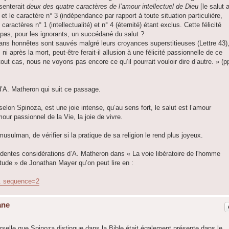
senterait
deux des quatre caractères de l’amour intellectuel de Dieu
[le salut 
) et le caractère n° 3 (indépendance par rapport à toute situation particulière,
caractères n° 1 (intellectualité) et n° 4 (éternité) étant exclus. Cette félicité
e pas, pour les ignorants, un succédané du salut ?
ns honnêtes sont sauvés malgré leurs croyances superstitieuses (Lettre 43)
s ni après la mort, peut-être ferait-il allusion à une félicité passionnelle de ce
ut cas, nous ne voyons pas encore ce qu’il pourrait vouloir dire d’autre. » (p
d’A. Matheron qui suit ce passage.
elon Spinoza, est une joie intense, qu’au sens fort, le salut est l’amour
mour passionnel de la Vie, la joie de vivre.
 musulman, de vérifier si la pratique de sa religion le rend plus joyeux.
édentes considérations d’A. Matheron dans « La voie libératoire de l'homme
itude » de Jonathan Mayer qu’on peut lire en :
... sequence=2
ane
rselle que Spinoza distingue dans la Bible était également présente dans le