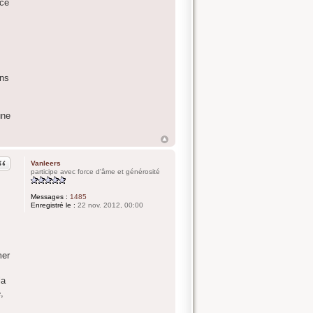
nce
ons
une
Citation
Vanleers
participe avec force d'âme et générosité
Messages :
1485
Enregistré le :
22 nov. 2012, 00:00
mer
la
,