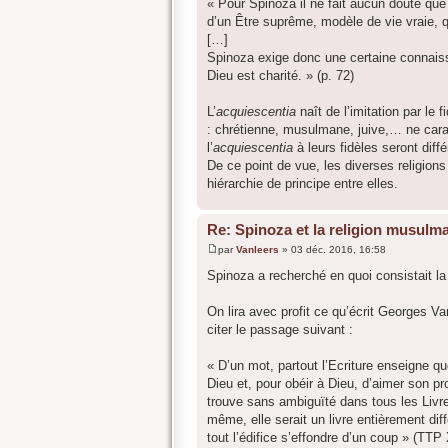
« Pour Spinoza il ne fait aucun doute que 
d’un Être suprême, modèle de vie vraie, 
[…]
Spinoza exige donc une certaine connaissa
Dieu est charité. » (p. 72)
L’
acquiescentia
naît de l’imitation par le 
: chrétienne, musulmane, juive,… ne cara
l’
acquiescentia
à leurs fidèles seront diff
De ce point de vue, les diverses religions
hiérarchie de principe entre elles.
Re: Spinoza et la religion musulm
par
Vanleers
»
03 déc. 2016, 16:58
M
e
Spinoza a recherché en quoi consistait la d
s
s
a
On lira avec profit ce qu’écrit Georges Va
g
citer le passage suivant :
e
« D’un mot, partout l’Ecriture enseigne q
Dieu et, pour obéir à Dieu, d’aimer son pr
trouve sans ambiguïté dans tous les Livres
même, elle serait un livre entièrement diff
tout l’édifice s’effondre d’un coup » (TTP X