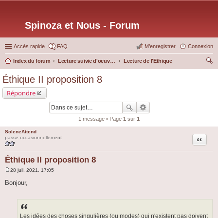
Spinoza et Nous - Forum
Accès rapide
FAQ
M’enregistrer
Connexion
Index du forum
Lecture suivie d'oeuvres particulières
Lecture de l'Ethique
ec
Éthique II proposition 8
her
Répondre
ch
er
1 message • Page
1
sur
1
SoleneAttend
Citation
passe occasionnellement
Éthique II proposition 8
28 juil. 2021, 17:05
M
e
Bonjour,
s
s
a
g
e
Les idées des choses singulières (ou modes) qui n'existent pas doivent